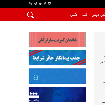
A
هی دولتی
فیلم
عکس
در
ه
شد