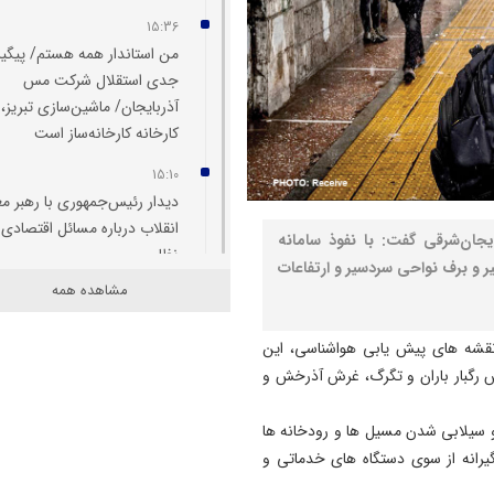
15:36
من استاندار همه هستم/ پیگی
جدی استقلال شرکت مس
آذربایجان/ ماشین‌سازی تبریز،
کارخانه کارخانه‌ساز است
15:10
دیدار رئیس‌جمهوری با رهبر م
انقلاب درباره مسائل اقتصادی 
یجان‌شرقی گفت: با نفوذ سامانه
نظامی
ر و برف نواحی سردسیر و ارتفاعات
مشاهده همه
14:00
رهنمودهای غذایی کودکان و
نقشه های پیش یابی هواشناسی، این
نوجوانان تدوین شد
 رگبار باران و تگرگ، غرش آذرخش و
13:53
داستان عجیب جدایی ربیعی از
 و سیلابی شدن مسیل ها و رودخانه ها
تراکتور؛ سرمربی بَد بود یا تصم
گیرانه از سوی دستگاه های خدماتی و
مدیران باشگاه؟