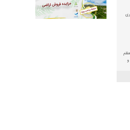
ری
عظم
و
یم