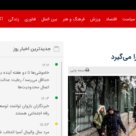
سیاست
اقتصاد
ورزش
فرهنگ و هنر
بین الملل
فناوری
زندگی
آگ
جدیدترین اخبار روز
 می‌گیرد
16:16
نسخه چاپی
خاموشی‌ها تا دو هفته آینده به
حداقل می‌رسد/ رعایت عدالت 
اعمال محدودیت‌ها
16:03
خبرنگاران بازوان توانمند توسع
رفاه اجتماعی هستند
15:53
مرد سال والیبال آسیا انتخاب 