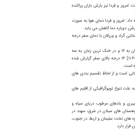
 امروز و فردا نیز بارش باران پراکنده
13:50
۴۰ درصد از شهدای دو جنگ ا
با استفاده از علم ژنتیک شناسا
ه داد: امروز و فردا دمای هوا به صورت
شدند/ ۳۵۱۹ شهید جنگ رمضان
ارشی دوباره دما کاهش می یابد.
ر ۲۴ ساعت گذشته، میانه با دمای ۲۲ درجه سانتی گراد و ورزقان با دمای صفر درجه
13:41
صدورگواهینامه موتورسیکلت ب
امیدفر، افزود: در این بازه زمانی، دمای تبریز در گرمترین زمان به ۱۶ و در خنک ترین زمان به سه
زنان؛ در آینده نزدیک/ تردد بان
درجه سانتی گراد بالای صفر رسید و دمای فعلی این شهر (۱۱:۴۵) ۱۴ درجه بالای صفر گزارش شده
با موتور به‌ صرفه‌تر است
ه است.
13:31
انی است و از لحاظ تقسیم بندی های
وزیر کشور: خدشه به همبستگ
ملی گناهی نابخشودنی است
لت تنوع توپوگرافیکی از اقلیم های
یبری و بادهای مرطوب دریای سیاه و
وهستان های سبلان در شرق، سهند در
وه های تخت سلیمان و اربط در جنوب،
قرار دارد.