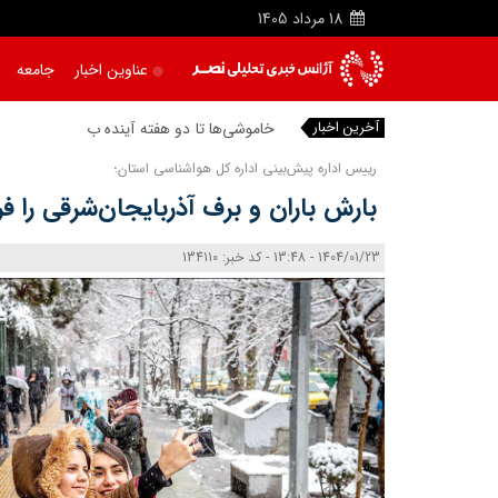
18
مرداد
1405
عناوین اخبار
جامعه
آخرین اخبار
خاموشی‌ها تا دو هفته آینده به حداقل می‌ر
|
رییس اداره پیش‌بینی اداره کل هواشناسی استان؛
بارش باران و برف آذربایجان‌شرقی را فرا
1404/01/23 - 13:48 - کد خبر: 134110