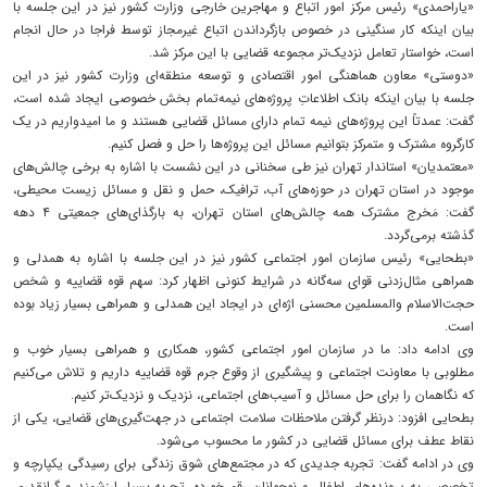
«یاراحمدی» رئیس مرکز امور اتباع و مهاجرین خارجی وزارت کشور نیز در این جلسه با
بیان اینکه کار سنگینی در خصوص بازگرداندن اتباع غیرمجاز توسط فراجا در حال انجام
است، خواستار تعامل نزدیک‌تر مجموعه قضایی با این مرکز شد.
«دوستی» معاون هماهنگی امور اقتصادی و توسعه منطقه‌ای وزارت کشور نیز در این
جلسه با بیان اینکه بانک اطلاعاتِ پروژه‌های نیمه‌تمام بخش خصوصی ایجاد شده است،
گفت: عمدتاً این پروژه‌های نیمه تمام دارای مسائل قضایی هستند و ما امیدواریم در یک
کارگروه مشترک و متمرکز بتوانیم مسائل این پروژه‌ها را حل و فصل کنیم.
«معتمدیان» استاندار تهران نیز طی سخنانی در این نشست با اشاره به برخی چالش‌های
موجود در استان تهران در حوزه‌های آب، ترافیک، حمل و نقل و مسائل زیست محیطی،
گفت: مَخرج مشترک همه چالش‌های استان تهران، به بارگذای‌های جمعیتی ۴ دهه
گذشته برمی‌گردد.
«بطحایی» رئیس سازمان امور اجتماعی کشور نیز در این جلسه با اشاره به همدلی و
همراهی مثال‌زدنی قوای سه‌گانه در شرایط کنونی اظهار کرد: سهم قوه قضاییه و شخص
حجت‌الاسلام والمسلمین محسنی اژه‌ای در ایجاد این همدلی و همراهی بسیار زیاد بوده
است.
وی ادامه داد: ما در سازمان امور اجتماعی کشور، همکاری و همراهی بسیار خوب و
مطلوبی با معاونت اجتماعی و پیشگیری از وقوع جرم قوه قضاییه داریم و تلاش می‌کنیم
که نگاهمان را برای حل مسائل و آسیب‌های اجتماعی، نزدیک و نزدیک‌تر کنیم.
بطحایی افزود: درنظر گرفتن ملاحظات سلامت اجتماعی در جهت‌گیری‌های قضایی، یکی از
نقاط عطف برای مسائل قضایی در کشور ما محسوب می‌شود.
وی در ادامه گفت: تجربه جدیدی که در مجتمع‌های شوق زندگی برای رسیدگی یکپارچه و
تخصصی به پرونده‌های اطفال و نوجوانان رقم خورده، تجربه بسیار ارزشمند و گرانقدری