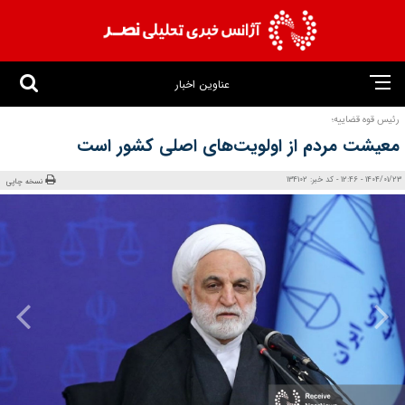
عناوین اخبار
رئیس قوه قضاییه؛
معیشت مردم از اولویت‌های اصلی کشور است
1404/01/23 - 12:46 - کد خبر: 134102
نسخه چاپی