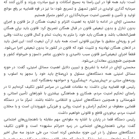
است؛ باید همه قوا در این راستا به بسیج امکانات و نیرو مبادرت ورزند و کاری کنند که
سرمایه گذاری تولیدی در کشور تسهیل و تسریع شود؛ ما نیز در قوه قضاییه بر رفع موانع
تولید و تأمین و تضمین امنیت سرمایه‌گذاری در کشور متمرکز هستیم.
محسنی اژه‌ای در ادامه با اشاره به اهمیت التزام و تبعیت همگان از مرّ قانون و اجرای
بدون تنازل و بدون تبعیض قانون در قبال همگان تصریح کرد: قانون باید برای همگان
فصل‌الخطاب باشد و همگان باید خود را ملزم به رعایت تمام و کمال قانون بدانند؛ وقتی
امر و رویه‌ای منطبق با موازین قانونی است، همه باید از آن تبعیت کنند؛ این اصل باید
در اذهان همگان نهادینه و تثبیت شود که قانون در کشور ما بدون تبعیض اجرا می‌شود.
قطعاً اجرای تبعیض‌آمیز قانون سبب ناامیدی و دلخوری عناصر دلسوز و خیرخواه کشور و
همچنین طمع‌ورزی معاندان می‌شود.
محسنی اژه‌ای در ادامه با تشریح و تبیین دلایل اهمیت مسائل امنیتی، گفت: در حوزه
مسائل امنیتی همه دستگاه‌های مسئول و ذی‌صلاح باید خود را مجهز به اسلوب و
رویه‌های مبتنی بر «پیش‌بینی»، «پیشگیری» و «مواجهه به‌هنگام» کنند.
رئیس قوه قضاییه بیان داشت: به مقامات قضایی در سراسر کشور تکلیف کرده‌ایم تا در
راستای تحکیم امنیت مردم، همکاری و هماهنگی بیشتری با شوراهای تأمین استانی و
شهرستانی و همچنین دستگاه‌های امنیتی و انتظامی داشته باشند. تمرکز ما در دستگاه
قضایی معطوف بر تحکیم آرامش و امنیت روانی و فیزیکی شهروندان است و با مخلان
امنیت مردم، برخوردی قاطع و قانونی خواهیم داشت.
رئیس دستگاه قضا در پایان با اشاره به مقوله‌ی مهم مقابله با ناهنجاری‌های اجتماعی
گفت: برخی ناهنجاری‌های اجتماعی در زمره «جرائم مشهود» است و قانون تکلیف
دستگاه‌های مسئول را در این حوزه مشخص کرده است؛ من طی حدود سه سال اخیر
مکرراً به نهادهای مسئول متذکر شده‌ام که وفق قانون موظف و مکلف به برخورد با