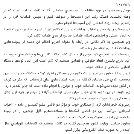
را بیان کرد.
مومنی همچنین در مورد مقابله با آسیب‌های اجتماعی گفت: تلاش ما این است که در
وهله نخست، آهنگ رشد این آسیب‌ها را متوقف کنیم و سپس اقدامات لازم را در
راستای ایجاد روند کاهشی این آسیب‌ها انجام دهیم.
«پورجمشیدیان» معاون امنیتی و انتظامی وزارت کشور نیز در این جلسه بر ضرورت توجه
به ابعاد امنیتی و اجتماعی احکام قضایی صادره از سوی قضات تاکید کرد.
وی همچنین به ذکر نکاتی در رابطه با مقوله اجرای احکام آن دسته از پرونده‌هایی
پرداخت که دارای ابعاد ملی هستند.
پورجمشیدیان تصریح کرد: برخی از مسائل کشور مانند ناترازی‌ها و چالش‌های مربوط به
آب، دارای یکسری ابعاد حقوقی و قضایی هستند که لازم است این ابعاد توسط دستگاه
قضایی مشخص و شفاف شوند.
«زینی‌وند» معاون سیاسی وزارت کشور طی سخنانی اظهار کرد: حجت‌الاسلام والمسلمین
محسنی اژه‌ای طی سالیان گذشته در زمینه اعتمادسازی برای گروه‌هایی که فکر می‌کردند
در کشور دیده نمی‌شوند، اقدامات خوب و موثری را انجام داده است که جای تقدیر دارد.
وی افزود: در این دوره وفاق خوبی میان سران قوا شکل گرفته و مردم نیز باید این وفاق
و همدلی را به صورت ملموس احساس کنند.
زینی‌وند خاطرنشان کرد: از همکاری خوب و مؤثر دو قاضی عضو کمیسیون ماده ۱۰ احزاب
قدردانی می‌کنم؛ این دو قاضی کمک‌ها و مساعدت‌های قابل توجهی را در زمینه
اعتمادسازی احزاب نسبت به حاکمیت انجام داده‌اند.
معاون سیاسی وزارت کشور همچنین گفت: در تلاش هستیم که انتخابات شوراهای سال
آینده را به صورت تمام الکترونیکی برگزار کنیم.