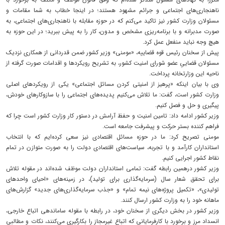
ناهنجاری‌های اجتماعی و جرائم مشهود هستند؛ در اینجا خطاب به شما مقامات و
مسئولان وزارت کشور نیز تاکید می‌کنم که در حوزه مقابله با ناهنجاری‌های اجتماعی، به
صورت مدبرانه و با برنامه‌ریزی مشخص و مدون، کار را به پیش ببرید؛ در این حوزه به
هیچ وجه نباید منفعل عمل کرد.
پیش از سخنان رئیس قوه قضاییه، «مومنی» وزیر کشور ضمن قدردانی از همکاری نزدیک
مسئولان قضاییِ عضو شورای امنیت کشور، به تشریح رویکردها و اقدامات صورت گرفته از
ناحیه این وزارتخانه پرداخت.
وی با بیان اینکه «پرهیز از امنیتی کردن مسائل اجتماعی» یکی از رویکردهای اصلی
وزارت کشور است، گفت: ما تلاش می‌کنیم پدیده‌های اجتماعی را با سازوکارهای خودش،
پیگیری و حل و فصل کنیم.
وزیر کشور ادامه داد: تامین امنیت و حفظ آرامش در دستور کار وزارت کشور است چرا که
فراهم کننده بستر حرکت و پیشرفت جامعه است.
مومنی تصریح کرد: ما در حوزه مسائل اقتصادی نیز سعی کرده‌ایم که با انتخاب
استانداران کارآمد و با تجربه، سیاست‌های اقتصادی دولت را به صورت متوازن در تمام
نقاط کشور اجرایی کنیم.
وزیر کشور درهمین رابطه گفت: تمامی استانداران دولت موظف شده‌اند در مقوله تلاش
برای تحقق شعار سال (سرمایه‌گذاری برای تولید)، در زمینه‌های «احیای واحدهای
تولیدی»، «تکمیل پروژه‌های نیمه تمام» و «جذب سرمایه‌گذاری‌های جدید» گزارش‌های
ماهانه خود را به وزارت کشور ارسال کنند.
وزیر کشور در بخش دیگری از سخنان خود، در رابطه با مقوله ساماندهی اتباع خارجی،
انسداد مرز و برخورد با کارفرمایانی که اتباع غیرمجاز را بکارگیری می‌کنند، نکات و مطالبی