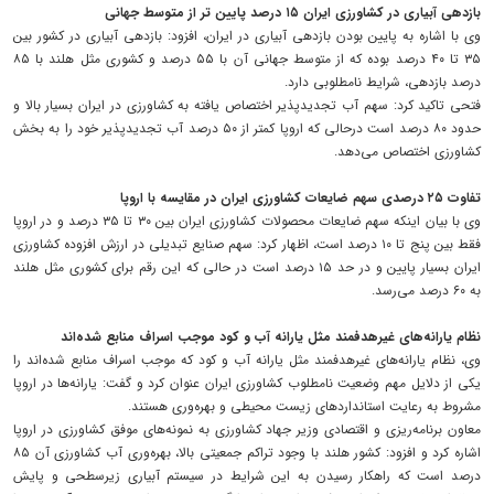
بازدهی آبیاری در کشاورزی ایران ۱۵ درصد پایین تر از متوسط جهانی
وی با اشاره به پایین بودن بازدهی آبیاری در ایران، افزود: بازدهی آبیاری در کشور بین
۳۵ تا ۴۰ درصد بوده که از متوسط جهانی آن با ۵۵ درصد و کشوری مثل هلند با ۸۵
درصد بازدهی، شرایط نامطلوبی دارد.
فتحی تاکید کرد: سهم آب تجدیدپذیر اختصاص‌ یافته به کشاورزی در ایران بسیار بالا و
حدود ۸۰ درصد است درحالی که اروپا کمتر از ۵۰ درصد آب تجدیدپذیر خود را به بخش
کشاورزی اختصاص می‌دهد.
تفاوت ۲۵ درصدی سهم ضایعات کشاورزی ایران در مقایسه با اروپا
وی با بیان اینکه سهم ضایعات محصولات کشاورزی ایران بین ۳۰ تا ۳۵ درصد و در اروپا
فقط بین پنج تا ۱۰ درصد است، اظهار کرد: سهم صنایع تبدیلی در ارزش افزوده کشاورزی
ایران بسیار پایین و در حد ۱۵ درصد است در حالی که این رقم برای کشوری مثل هلند
به ۶۰ درصد می‌رسد.
نظام یارانه‌های غیرهدفمند مثل یارانه آب و کود موجب اسراف منابع شده‌اند
وی، نظام یارانه‌های غیرهدفمند مثل یارانه آب و کود که موجب اسراف منابع شده‌اند را
یکی از دلایل مهم وضعیت نامطلوب کشاورزی ایران عنوان کرد و گفت: یارانه‌ها در اروپا
مشروط به رعایت استانداردهای زیست محیطی و بهره‌وری هستند.
معاون برنامه‌ریزی و اقتصادی وزیر جهاد کشاورزی به نمونه‌های موفق کشاورزی در اروپا
اشاره کرد و افزود: کشور هلند با وجود تراکم جمعیتی بالا، بهره‌وری آب کشاورزی آن ۸۵
درصد است که راهکار رسیدن به این شرایط در سیستم آبیاری زیرسطحی و پایش