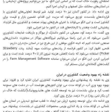
لحظه‌ای رطوبت خاک است که بر اساس این الگو، ما نیز می‌توانیم پروژه‌های آزمایشی را
در استان‌های مختلف مثل اصفهان و کرمان اجرا کنیم.
وی ادامه داد: در کشور آلمان نیز ۷۰ درصد تولید شیر توسط تعاونی‌های کشاورزی با
قراردادهای بلندمدت توزیع می‌شود که مزیت این اقدام، تضمین بازار و قیمت برای
کشاورز است و این الگو می‌تواند با اجرای طرح‌های پیوند صنعت و کشاورزی مثل قرارداد
پشتیبانی کشت چغندر با کارخانه‌های قند در کشور ما نیز اجرایی شود.
وی گفت: ۸۰ درصد کود مصرفی در کشور دانمارک از بیوگاز و بازیافت ضایعات کشاورزی
تأمین می‌شود که در این راستا می‌توانیم نیروگاه‌های بیوگاز در مجاورت دامداری‌های
صنعتی احداث کنیم که البته الگوی موفقی از این طرح نیز در استان مازندران داریم.
فتحی اظهار کرد: در کشور فرانسه از ربات‌های برداشت میوه (مانند ربات Strawberry
Picker) استفاده می‌شود که باعث کاهش هزینه نیروی کار تا ۴۰ درصد شده است و برای
اجرایی کردن این الگو در ایران می‌توان سامانه Farm Management Software را در
کشت‌های گلخانه‌ای ایران مستقر کرد.
نقشه راه بهبود وضعیت کشاورزی در ایران
وی به نقشه راه پیشنهادی برای بهبود وضعیت کشاورزی ایران اشاره کرد و افزود: برای
بهبود بهره وری آب، در کوتاه مدت می توان کنتورهای هوشمند آب در دشت های ممنوعه
نصب کرد و برای بلندمدت نیز به توسعه کشت های هایدروپونیک(آبکشت که خاک در
آن بکار نمی رود) در ۲۰ درصد مزارع روی آورد.
وی ادامه داد: برای توسعه زنجیره ارزش نیز ایجاد ۱۰ قطب صنایع تبدیلی در استان های
شمالی در کوتاه مدت و راه اندازی بورس محصولات کشاورزی در بلندمدت پیشنهاد می
شود و در حوزه بازارهای صادراتی نیز اخذ گواهی های بین المللی برای زعفران و پسته و