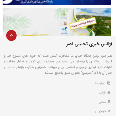
آژانس خبری تحلیلی نصر
نصر نیوز اولین پایگاه خبری در شمالغرب کشور است که حوزه های متنوع خبر و
گزارشات رسانه ی را پوشش می دهد، این وبسایت برای تولید و انتشار مطالب و
نظرات، تابع قوانین جمهوری اسلامی ایران میباشد. همچنین هرگونه بازنشر مطالب و
اخبار آن با ذکر "نصرنیوز" بعنوان منبع بلامانع میباشد.
درباره ما
قوانین
تماس
خبرخوان