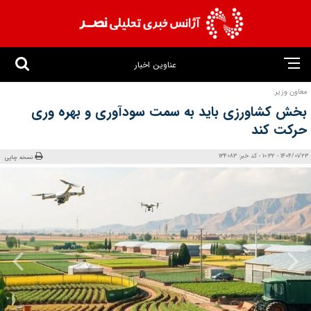
عناوین اخبار
معاون وزیر:
بخش کشاورزی باید به سمت سودآوری و بهره وری
حرکت کند
1404/01/23 - 10:32 - کد خبر: 134083
نسخه چاپی