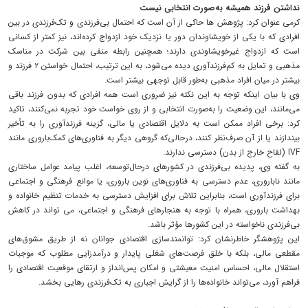
نداشتن فرزند همیشه به‌صورت انتخابی نیست
کرمی عنوان کرد: پژوهش ها حاکی از آن است که احتمال بی‌فرزندی و تک‌فرزندی در بین
افرادی که با یکی از خویشاوندان دور یا نزدیک خود ازدواج کرده‌اند، نیز کمتر از کسانی
است که ازدواج غیرخویشاوندی دارند؛ همچنین رابطه منفی بین شرکت در مناسک
مذهبی و تمایل به کم‌فرزندآوری دیده می‌شود، به این ترتیب، احتمال خواستن ۲ فرزند و
بیشتر در میان افراد مذهبی به‌طور قابل توجهی بیشتر است.
وی با بیان اینکه توجه به این نکته نیز ضروری است همه افرادی که بدون فرزند باقی
می‌مانند، این وضعیت را به‌صورت انتخابی و از روی خواست خود تجربه نمی‌کنند، تاکید
کرد: برخی افراد ممکن است به‌ دلایل اقتصادی یا مالی، گزینه فرزندآوری را به تأخیر
بیندازند یا از آن صرف‌نظر کنند، درحالی‌که گروهی دیگر به فناوری‌های کمک‌باروری مانند
IVF (لقاح خارج از بدن) دسترسی ندارند.
به گفته وی، پدیده بی‌فرزندی در کشورهای درحال‌توسعه، اغلب پیامد عوامل ساختاری
مانند ناباروری، عدم دسترسی به فناوری‌های نوین باروری، یا موانع فرهنگی و اجتماعی
برای فرزندآوری است، بنابراین تلاش برای افزایش دسترسی به خدمات تنظیم خانواده و
بهداشت باروری، همراه با توجه به هنجارهای فرهنگی و اجتماعی، می تواند در کاهش
بی‌فرزندی ناخواسته در این کشورها مؤثر باشد.
این پژوهشگر خاطرنشان کرد: توانمندسازی اقتصادی جوانان نه از طریق مشوق‌های
مقطعی مالی، بلکه با خلق فرصت‌های شغلی پایدار و درآمدزایی مطلوب که موجبات
استقلال مالی، احساس امنیت معیشتی و امکان پس‌انداز و ارتقای موقعیت اقتصادی را
فراهم آورد، می‌تواند خانواده‌ها را از گرایش اجباری به تک‌فرزندی رهایی بخشد.