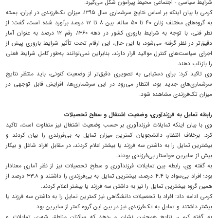
شرایط سیاسی - اجتماعی محیط پیرامون شکل می‌گیرد.
کرمی با بیان اینکه بر اساس نتایج سرشماری سال ۱۳۹۵، میزان تک‌فرزندی در ایران، بسته
به گروه‌های مختلف زنان ۴۰ تا ۵۰ ساله، بین ۸ تا ۱۲ درصد برآورد شده است، گفت: از
نظر فنی، با توجه به شرایط باروری کشور در دهه ۱۳۶۰، رقم ۱۲ درصد به عنوان آمار
دقیق‌تر در نظر گرفته می‌شود، با این حال، این ارقام تحت تأثیر شرایط باروری پیش از
اجرای سیاست‌های کنترل موالید قرار دارند، بنابراین نمی‌توانند به‌طور کامل شرایط فعلی
را بازتاب دهند.
وی تاکید کرد: برای دستیابی به تصویری دقیق‌تر از وضعیت کنونی، باید منتظر نتایج
سرشماری‌های جدید بود، انتظار می‌رود در این سرشماری‌ها، افزایش قابل توجهی در
میزان تک‌فرزندی مشاهده شود.
رابطه تمایل به فرزندآوری، وضعیت اشتغال و سطح تحصیلات
وی با بیان اینکه تمایلات فرزندآوری بر حسب وضعیت اشتغال نیز متفاوت است، تاکید
کرد: برخلاف انتظار، دانشجویان کمترین میزان تمایل به بی‌فرزندی را بیان کردند و
بیشترین تمایل را به داشتن سه فرزند یا بیشتر اعلام کردند، در مقابل افراد شاغل و بیکار
بیش از سایرین خواستار بی‌فرزندی بودند.
به گفته وی، رابطه بین تمایلات فرزندآوری و سطح تحصیلات نیز از نظر آماری معنادار
بود؛ افراد بی‌سواد با ۴.۴ درصد، بیشترین تمایل به بی‌فرزندی را داشتند و ۳۳.۸ درصد از
همین گروه بیشترین تمایل را نیز به داشتن سه فرزند یا بیشتر اعلام کردند.
کرمی ادامه داد: افراد با تحصیلات دانشگاهی نیز کمترین تمایل را به داشتن سه فرزند یا
بیشتر داشتند و تمایل به تک‌فرزندی نیز در بین این گروه کمتر از سایرین بود.
به گفته کرمی، نتایج همچنین نشان می‌دهد که ساکنان مناطق شهری تمایلات و