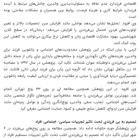
اقتصادی فرزندان، عدم علاقه به مسئولیت‌پذیری والدین، چالش‌های مرتبط با آینده
فرزندان، شرایط کاری و هزینه فرصت، روابط بین همسران و مشکلات سلامتی بوده
است.
وی افزود: تحلیل‌ها نشان می‌دهد عواملی مانند افزایش سن، تحصیلات بالاتر و تغییر
اولویت‌های فردی، احتمال بی‌فرزندی را افزایش می‌دهد؛ درحالی‌که در سطح کلان،
شهرنشینی، بهبود مشارکت اقتصادی زنان و کاهش نرخ بیکاری می‌توانند به کاهش این
روند کمک کنند.
کرمی با بیان اینکه در این پژوهش محدودیت‌های اجتماعی و زناشویی فرزند برای
والدین، هزینه‌های بالای نگهداری فرزند و مخاطره‌های بارداری برای زنان از جمله دلایل
اصلی بی‌فرزندی داوطلبانه عنوان شده‌اند، تاکید کرد: پژوهشی در سال ۱۳۹۷ با مصاحبه
۱۸ زن متأهل تهرانی نشان داد که اگرچه این زنان برای فرزند ارزش ذاتی قائلند، اما
تصمیم‌گیری درباره فرزندآوری را مبتنی بر عقلانیت فردی و ارزیابی کیفیت رابطه زناشویی
خود انجام می‌دهند.
وی افزود: در این پژوهش همچنین مطالعه ای بر روی ۳۳ زوج تهرانی انجام
شد، مهم‌ترین عوامل بی‌فرزندی را جامعه مخاطره‌آمیز، تجربه‌های ناگوار شخصی مانند
آسیب‌های اجتماعی، تجارب منفی والدین، پوچ‌انگاری زندگی و عوامل زمینه‌ای مانند
افزایش سن ازدواج، کاهش منابع طبیعی و کمبود حمایت اجتماعی معرفی کرد.
تصمیم به بی فرزندی تحت تاثیر تجربیات سیاسی- اجتماعی افراد
این پژوهشگر حوزه خانواده ادامه داد: همچنین مطالعه بر روی زوج‌های بی‌فرزند در ۶
شهر ایران تأکید دارد که تصمیم به بی‌فرزندی اغلب تحت تأثیر تجربیات مستقیم افراد از