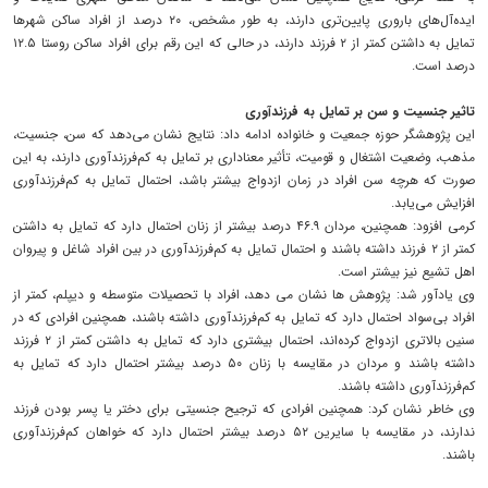
ایده‌آل‌های باروری پایین‌تری دارند، به‌ طور مشخص، ۲۰ درصد از افراد ساکن شهرها
تمایل به داشتن کمتر از ۲ فرزند دارند، در حالی که این رقم برای افراد ساکن روستا ۱۲.۵
درصد است.
تاثیر جنسیت و سن بر تمایل به فرزندآوری
این پژوهشگر حوزه جمعیت و خانواده ادامه داد: نتایج نشان می‌دهد که سن، جنسیت،
مذهب، وضعیت اشتغال و قومیت، تأثیر معناداری بر تمایل به کم‌فرزندآوری دارند، به این
صورت که هرچه سن افراد در زمان ازدواج بیشتر باشد، احتمال تمایل به کم‌فرزندآوری
افزایش می‌یابد.
کرمی افزود: همچنین، مردان ۴۶.۹ درصد بیشتر از زنان احتمال دارد که تمایل به داشتن
کمتر از ۲ فرزند داشته باشند و احتمال تمایل به کم‌فرزندآوری در بین افراد شاغل و پیروان
اهل تشیع نیز بیشتر است.
وی یادآور شد: پژوهش ها نشان می دهد، افراد با تحصیلات متوسطه و دیپلم، کمتر از
افراد بی‌سواد احتمال دارد که تمایل به کم‌فرزندآوری داشته باشند، همچنین افرادی که در
سنین بالاتری ازدواج کرده‌اند، احتمال بیشتری دارد که تمایل به داشتن کمتر از ۲ فرزند
داشته باشند و مردان در مقایسه با زنان ۵۰ درصد بیشتر احتمال دارد که تمایل به
کم‌فرزندآوری داشته باشند.
وی خاطر نشان کرد: همچنین افرادی که ترجیح جنسیتی برای دختر یا پسر بودن فرزند
ندارند، در مقایسه با سایرین ۵۲ درصد بیشتر احتمال دارد که خواهان کم‌فرزندآوری
باشند.