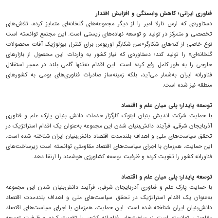
فناوری ایرانی؛ کاهش وابستگی و افزایش اقتدار
دستاوردی که ارس تارلا امیر را از دیگر مجموعه‌های گلخانه‌ای متمایز کرده، تلاش‌های
تخصصی و متمرکز در تولید و توسعه نهاده‌های زیستی است. این مجتمع توانسته است
نوع خاصی از کنه‌های شکارگر«سن شکارگر اوریوس برای کنترل بیولوژیک آفات محصولات
گلخانه‌ای» را تولید کند؛ دستاوردی که نیاز کشور به واردات این محصول از بازارهای
خارجی را به طور کامل رفع کرده است. این اقدام نه‌تنها گامی بلند در مسیر استقلال
فناورانه ایران به‌شمار می‌آید، بلکه زمینه‌ساز صادرات فناوری‌های بومی به کشورهای
منطقه نیز شده است.
توسعه پایدار؛ پلی میان علم و اقتصاد
با حمایت شرکت اندیش بنیان ایتوک کارگزار خدمات دانش بنیان پارک علم و فناوری
آذربایجان شرقی، فرآیند دانش‌بنیان شدن این مجموعه به‌عنوان یک اقدام استراتژیک در
تحقق سیاست‌های ملی و اهداف بلندمدت اقتصاد دانش‌بنیان ایران شناخته شده است.
این حمایت، هم‌زمان با اجرای سیاست‌های اقتصاد مقاومتی توانسته است زیرساخت‌های
فناورانه کشور را تقویت کرده و ظرفیت توسعه کشاورزی هوشمند را ارتقا دهد.
توسعه پایدار؛ پلی میان علم و اقتصاد
با حمایت پارک علم و فناوری آذربایجان شرقی، فرآیند دانش‌بنیان شدن این مجموعه
به‌عنوان یک اقدام استراتژیک در تحقق سیاست‌های ملی و اهداف بلندمدت اقتصاد
دانش‌بنیان ایران شناخته شده است. این حمایت، هم‌زمان با اجرای سیاست‌های اقتصاد
مقاومتی توانسته است زیرساخت‌های فناورانه کشور را تقویت کرده و ظرفیت توسعه