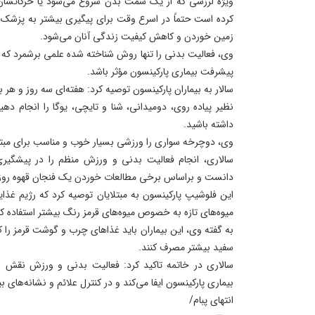
ویژه لرزشی که از یک سمت بدن شروع می‌شود یا حرکاتشان ک
کرده است حتماً در اسرع وقت برای پیگیری بیشتر به پزشک م
زمین خوردن و کاهش کیفیت زندگی آنان می‌شود.
وی، فعالیت بدنی را تنها روش شناخته شده علمی برشمرد که م
پیشرفت بیماری پارکینسون مؤثر باشد.
سالار به بیماران پارکینسون توصیه کرد: هفته‌ای سه روز و ه
نظیر پیاده روی، دومیدانی، شنا و تایچی، یوگا را انجام دهی
داشته باشید.
وی، دوچرخه سواری را ورزشی بسیار خوب و مناسب برای مبتلای
سالاری، انجام فعالیت بدنی و ورزش منظم را در پیشگیری ا
دانست و براساس برخی مطالعات خوردن یک فنجان قهوه روزانه
این فلوشیپ پارکینسون به مبتلایان توصیه کرد که رژیم غذای
میوه‌های تازه به خصوص میوه‌های قرمز رنگ بیشتر استفاده کن
به گفته وی، این بیماران باید غذاهای چرب و گوشت قرمز را 
سفید بیشتر مصرف کنند.
سالاری در خاتمه تاکید کرد: فعالیت بدنی و ورزش نقش 
بیماری پارکینسون ایفا می‌کند و در کنترل علائم و نشانه‌های ب
انتهای پبام/