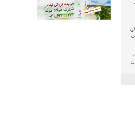
قی
ست
د
ید
 با
ضان