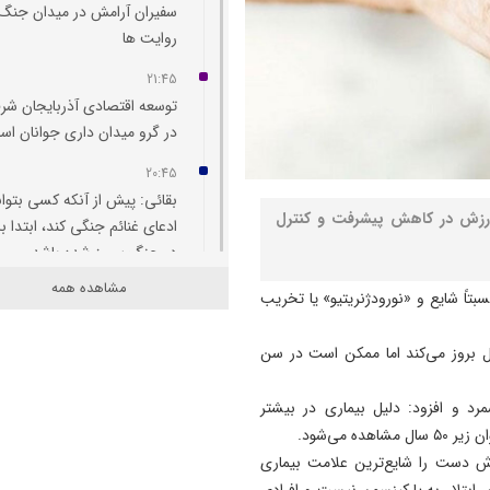
سفیران آرامش در میدان جنگ
روایت‌ ها
21:45
توسعه اقتصادی آذربایجان شر
در گرو میدان‌ داری جوانان ا
20:45
بقائی: پیش از آنکه کسی بتوان
ورزش در کاهش پیشرفت و کنترل
ادعای غنائم جنگی کند، ابتدا با
در جنگ پیروز شده باشد
مشاهده همه
20:42
تاً شایع و «نورودژنریتیو» یا تخریب
اظهارات وزیر خزانه‌ داری آمریکا
مواضع قبلی وی متناقض است
وی، پارکینسون معمولاً در سنین بالای ۵۵ تا ۶۰ سال بروز می‌کند اما ممکن است در سن
20:33
ژنتیکی برشمرد و افزود: دلیل بیماری در بیشتر
شروع تخریب و بازسازی ملک
 می‌شود.
مسکونی آسیب‌ دیده جنگ رم
 دست را شایع‌ترین علامت بیماری
20:29
ابتلاء به پارکینسون نیست و افرادی