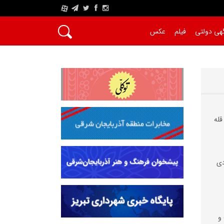
A
هی دولتی
فیلم
عکس
قله
دی
و