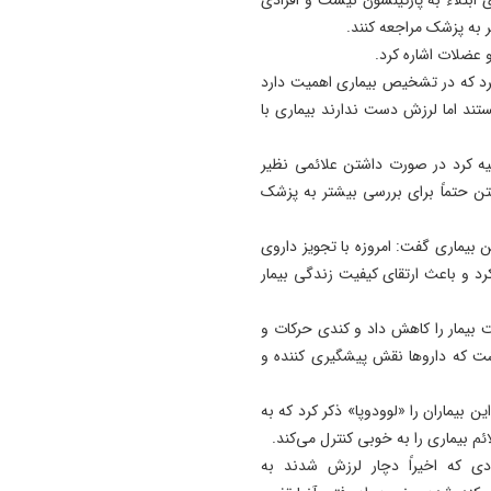
اتفاقی بی سابقه در تخصیص
 به پزشک مراجعه کنند.
اعتبار به حوزه منابع آبی شهرس
 عضلات اشاره کرد.
سراب
مرد که در تشخیص بیماری اهمیت دارد
تند اما لرزش دست ندارند بیماری با
20:25
تبریز میزبان «یونکرس»
یه کرد در صورت داشتن علائمی نظیر
20:09
ن حتماً برای بررسی بیشتر به پزشک
آتش سوزی در رضوانشهر مهار
یماری گفت: امروزه با تجویز داروی
کرد و باعث ارتقای کیفیت زندگی بیمار
بیمار را کاهش داد و کندی حرکات و
شت که داروها نقش پیشگیری کننده و
 بیماران را «لوودوپا» ذکر کرد که به
م بیماری را به خوبی کنترل می‌کند.
ی که اخیراً دچار لرزش شدند به