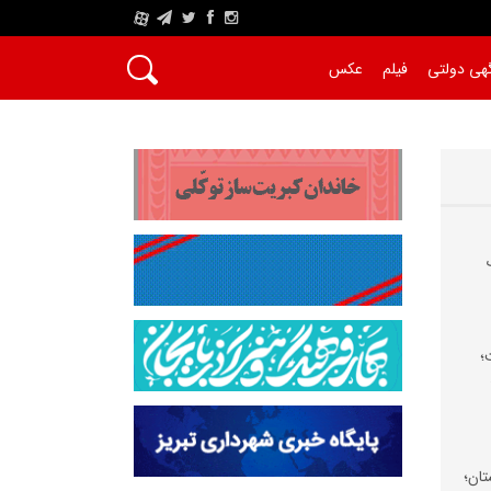
A
هی دولتی
فیلم
عکس
؛
تان؛