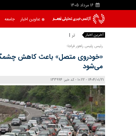
16
مرداد
1405
عناوین اخبار
جامعه
آخرین اخبار
ترامپ فاس
رئیس پلیس راهور فراجا؛
«خودروی متصل» باعث کاهش چشمگیر
می‌شود
1404/01/21 - 10:22 - کد خبر: 133994