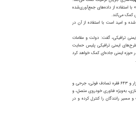
اربعینی کشور
برای مثال، در شهر نیویورک، برنامه‌ای به نام «Vehicle Pilot» با استفاده از داده‌های جمع‌آوری‌شده
ی کمک می‌کند.
22:40
ده و امید است با استفاده از آن در
وقتی از وفاق صحبت می‌کنم،
منظورم مردم هستند/ باید مبل
یمنی ترافیکی، گفت: دولت و مقامات
کالابرگ را افزایش دهیم
طرح‌های ایمنی ترافیکی پلیس حمایت
22:29
ر حوزه ایمنی جاده‌ای کمک خواهد کرد
واقعیت‌ ها را بپذیرید و به تعه
تان عمل کنید
سردار حسینی تاکید کرد: در طرح ترافیکی نوروز امسال ۱۰۱ هزار و ۶۴۳ فقره تصادف فوتی، جرحی و
سازی، به‌ویژه فناوری خودروی متصل، و
و مسیر رانندگان را کنترل کرده و در