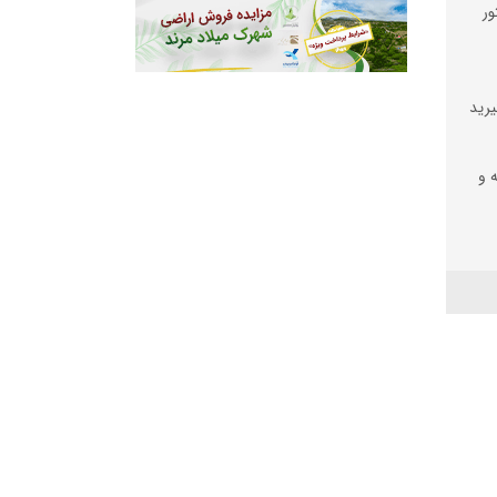
ور
یرید
ه و
رز