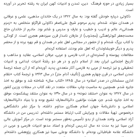
بسیار زیادی در حوزه فرهنگ دین، تمدن و ادبیات کهن ایران به رشته تحریر در آورده
است.
ذکاوتی درباره خودش گفته بود: به سال ۱۳۲۲ در یک خاندان مذهبی، علمی و عرفانی
در همدان متولد شده‌ام. پدرم مرحوم شیخ علی‌اصغر ذکاوتی قراگزلو متخلص به «زمزم
همدانی»، عالم و ادیب و خطیب و عارف و مدرس و شاعر بود. مادرم از خاندان حاج
محمدجعفر کبوتراهنگی (مجذوب) از عارفان نامدار قرن سیزدهم هجری است. از کودکی
با کتاب بزرگ شده‌ام و از حضور در مجالس اهل علم در همدان و قم بهره برده و از محضر
پدرم و دیگر خویشاوندان که اهل علم بودند، استفاده کرده‌ام.
مطالعات پیوسته و گسترده‌ای در ادب فارسی و عربی، عرفان اسلامی، عقاید و مذاهب و
تاریخ اجتماعی ایران بعد از اسلام دارم و در هر دو رشتهٔ ادبیات ابداعی و ادبیات
تحقیقی و نیز ترجمه از عربی به فارسی آثار متعددی پدید آورده‌ام که از آن جمله ترجمهٔ
تمدن اسلامی در قرن چهارم هجری (تألیف آدام متز) در سال ۱۳۶۳ و ترجمهٔ کتاب «نظام
اداری مسلمانان در صدر اسلام» در سال ۱۳۸۵ «کتاب سال» شناخته شد و موفق به اخذ
جایزه شدم. همچنین به مناسبت چاپ مقالات متعدد در نقد کتاب در مجلات وزین کشور
در سال ۱۳۷۷ به عنوان «منتقد نمونه» و در سال ۱۳۹۰ به عنوان منتقد پیشکسوت موفق
به اخذ جایزه شدم. جزء هیئت مؤلفین دائرة‌المعارف تشیع بوده و با بنیاد دائرة‌المعارف
اسلامی و دانش‌نامهٔ جهان اسلام همکاری مداوم داشته، با مرکز نشر دانشگاهی
درخصوص تهیهٔ مقالات و ویرایش کتب ارتباط مستمر داشته‌ام. تدریس من در دانشگاه
آزاد اسلامی واحد همدان از بدو تأسیس به‌طور مستمر بوده است. در مرکز آموزش عالی
ابن سینا نیز به مدت ده سال تدریس کرده‌ام و استاد مدعو ادبیات فارسی و عربی در
دانشگاه علامه طباطبائی بوده‌ام. با دانشگاه بوعلی سینا نیز همکاری پژوهشی داشته‌ام.