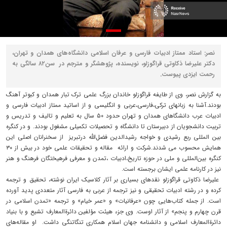
نصر: استاد ممتاز ادبیات فارسی و عرفان اسلامی دانشگاه‌های همدان و تهران،
دکتر علیرضا ذکاوتی قراگوزلو، نویسنده، پژوهشگر و مترجم در سن۸۲ سالگی به
رحمت ایزدی پیوست.
به گزارش نصر، وی از طایفه قراگوزلو خاندان بزرگ علمی ترک تبار همدان و کبوتر آهنگ
بودند.آشنا به زبانهای ترکی،فارسی،عربی و انگلیسی و از اساتید ممتاز ادبیات فارسی و
ادبیات عرب دانشگاهای همدان و تهران حدود ۵۰ سال به تعلیم و تالیف و تدریس و
تربیت دانشجویان از دبیرستان تا دانشگاه و تحصیلات تکمیلی مشغول بودند. و در کنگره
بین المللی ربع رشیدی و خواجه رشیدالدین فضل‌الله درتبریز از سخنرانان اصلی این
همایش محسوب می شدند.شرکت و ارائه مقاله و تحقیقات علمی خود در بیش از ۳۰
کنگره بین‌المللی و ملی در حوزه تاریخ،ادبیات ،تمدن و معرفی فرهیختگان فرهنگ و هنر
نیز در کارنامه علمی ایشان برجسته است.
علیرضا ذکاوتی قراگوزلو نقدهای بسیاری بر آثار کلاسیک ایران نوشته، تحقیق و ترجمه
کرده‌ و در رشته ادبیات تحقیقی و نیز ترجمه از عربی به فارسی آثار متعددی پدید آورده‌
است. از جمله کتاب‌هایی چون «عرفانیات» و «عمر خیام» و ترجمه «تمدن اسلامی در
قرن چهارم و پنجم» از آثار اوست. وی جزء هیئت مؤلفین دائرةالمعارف تشیع و با بنیاد
دائرةالمعارف اسلامی و دانشنامه جهان اسلام همکاری تنگاتنگی داشت. او مقاله‌های