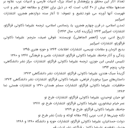
تعداد آثار این محقق و پژوهشگر و استاد بزرگ ادبیات فارسی و ادبیات عرب علاوه بر
صدهها مقاله بیش از ۴۰ کتاب است که در ذیل برای اطلاع و مطالعه اهل علم و ادب
فهرست آنها آورده می شود.تشیع و تصوف: تا آغاز سده دوازدهم هجری، انتشارات
امیرکبیر
تمدن اسلامی در قرن چهارم هجری، یا، رنسانس اسلامی، ترجمه علیرضا ذکاوتی قراگزلو،
انتشارات امیرکبیر ۱۳۶۴ (برگزیده کتاب سال ۱۳۶۳)
تاریخ ادبی عرب (العصر الجاهلی)، نویسنده: شوقی ضیف، مترجم: علیرضا ذکاوتی
قراگوزلو، انتشارات امیرکبیر
بدیع الزمان و مقامات نویسی، انتشارات اطلاعات ۱۳۶۴ و حوزه هنری ۱۳۹۵
زندگی و آثار جاحظ، علیرضا ذکاوتی قراگزلو، انتشارات علمی و فرهنگی ۱۳۶۷ و ۱۳۸۰
تلبیس ابلیس ابن جوزی، ترجمه علیرضا ذکاوتی قراگزلو، انتشارات مرکز نشر دانشگاهی،
چاپ پنچم ۱۳۹۴
گزیدهٔ سبک هندی، علیرضا ذکاوتی قراگزلو، انتشارات نشر دانشگاهی ۱۳۷۳.
داستان‌های میرزا برخوردار فراهی، علیرضا ذکاوتی قراگزلو، انتشارات نشر دانشگاهی ۱۳۷۴.
حافظیات، علیرضا ذکاوتی قراگزلو، انتشارات مسلم همدان ۱۳۷۰ و انتشارات هستی نما
۱۳۸۳.
ابو حیان توحیدی، علیرضا ذکاوتی قراگزلو، انتشارات طرح نو
عمر خیام نیشابوری، علیرضا ذکاوتی قراگزلو، انتشارات طرح نو، ۱۳۷۷
جاحظ، علیرضا ذکاوتی قراگزلو، طرح نو ۱۳۷۹
نکته چینی‌ها از ادب عربی (۳۵ مقاله کوتاه و بلند) نشر طرح نو
دولت حمدانیان، علیرضا ذکاوتی قراگزلو، انتشارات حوزه و دانشگاه ۱۳۸۰ و ۱۳۸۸
جنبش نقطویه، علیرضا ذکاوتی قراگزلو، نشر ادیان قم