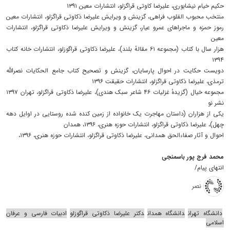
حکیم خیام نیشابوری، علیرضا کاوتی قراگزلو، انتشارات معین ۱۳۹۱
منتخب محبوب القلوب فراهی، گزینش و ویرایش علیرضا ذکاوتی قراگزلو، انتشارات معین
رموز حمزه و ماجراهای عمرو عیار، گزینش و ویرایش علیرضا ذکاوتی قراگزلو، انتشارات
معین
هزار سال با کتاب (مجموعه ۶۱ مقالهٔ بلند)، علیرضا ذکاوتی قراگوزلو، انتشارات خانه کتاب
۱۳۹۴
دویست حکایت در احوال پارسایان، گزینش و تصحیح کتاب جامع الحکایات نصرالله
ترمذی، علیرضا ذکاوتی قراگزلو، انتشارات حقیقت ۱۳۹۶
مجموعه خیال (گزیدهٔ غزلیات ۴۶ شاعر سبک هندی)، علیرضا ذکاوتی قراگزلو، تهران ۱۳۹۷
نشر نو
یکی از هزاران (داستان مهاجرت یک خانواده از زمین کنده شده روستایی در اوایل دهه
چهل)، علیرضا ذکاوتی قراگزلو، انتشارات حوزه هنری، ۱۳۹۶، همدان
احوال و آثار صفاءالحق همدانی، علیرضا ذکاوتی قراگزلو، انتشارات حوزه هنری، ۱۳۹۶،
محمد فرج پور باسمنجی
انتهای پیام/
نصر
دانشگاه تهران
دانشگاه همدان
دکتر علیرضا ذکاوتی قراگوزلو
ادبیات فارسی و عرفان
اسلامی