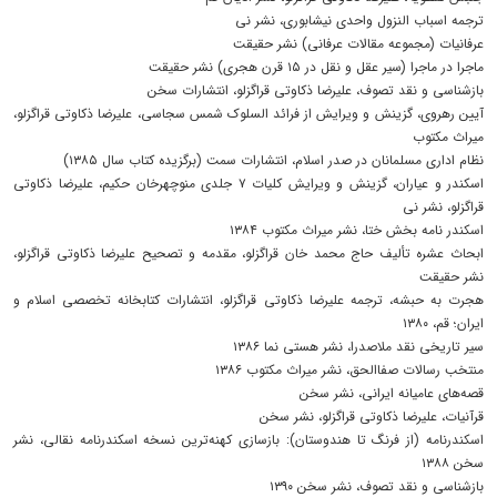
ترجمه اسباب النزول واحدی نیشابوری، نشر نی
عرفانیات (مجموعه مقالات عرفانی) نشر حقیقت
ماجرا در ماجرا (سیر عقل و نقل در ۱۵ قرن هجری) نشر حقیقت
بازشناسی و نقد تصوف، علیرضا ذکاوتی قراگزلو، انتشارات سخن
آیین رهروی، گزینش و ویرایش از فرائد السلوک شمس سجاسی، علیرضا ذکاوتی قراگزلو،
میراث مکتوب
نظام اداری مسلمانان در صدر اسلام، انتشارات سمت (برگزیده کتاب سال ۱۳۸۵)
اسکندر و عیاران، گزینش و ویرایش کلیات ۷ جلدی منوچهرخان حکیم، علیرضا ذکاوتی
قراگزلو، نشر نی
اسکندر نامه بخش ختا، نشر میراث مکتوب ۱۳۸۴
ابحاث عشره تألیف حاج محمد خان قراگزلو، مقدمه و تصحیح علیرضا ذکاوتی قراگزلو،
نشر حقیقت
هجرت به حبشه، ترجمه علیرضا ذکاوتی قراگزلو، انتشارات کتابخانه تخصصی اسلام و
ایران؛ قم، ۱۳۸۰
سیر تاریخی نقد ملاصدرا، نشر هستی نما ۱۳۸۶
منتخب رسالات صفاالحق، نشر میراث مکتوب ۱۳۸۶
قصه‌های عامیانه ایرانی، نشر سخن
قرآنیات، علیرضا ذکاوتی قراگزلو، نشر سخن
اسکندرنامه (از فرنگ تا هندوستان): بازسازی کهنه‌ترین نسخه اسکندرنامه نقالی، نشر
سخن ۱۳۸۸
بازشناسی و نقد تصوف، نشر سخن ۱۳۹۰