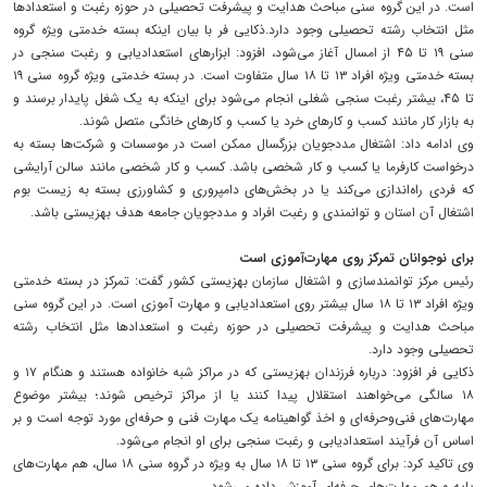
است. در این گروه سنی مباحث هدایت و پیشرفت تحصیلی در حوزه رغبت و استعدادها
مثل انتخاب رشته تحصیلی وجود دارد.ذکایی فر با بیان اینکه بسته خدمتی ویژه گروه
سنی ۱۹ تا ۴۵ از امسال آغاز می‌شود، افزود: ابزارهای استعدادیابی و رغبت سنجی در
بسته خدمتی ویژه افراد ۱۳ تا ۱۸ سال متفاوت است. در بسته خدمتی ویژه گروه سنی ۱۹
تا ۴۵، بیشتر رغبت سنجی شغلی انجام می‌شود برای اینکه به یک شغل پایدار برسند و
به بازار کار مانند کسب و کارهای خرد یا کسب و کارهای خانگی متصل شوند.
وی ادامه داد: اشتغال مددجویان بزرگسال ممکن است در موسسات و شرکت‌ها بسته به
درخواست کارفرما یا کسب و کار شخصی باشد. کسب و کار شخصی مانند سالن آرایشی
که فردی راه‌اندازی می‌کند یا در بخش‌های دامپروری و کشاورزی بسته به زیست بوم
اشتغال آن استان و توانمندی و رغبت افراد و مددجویان جامعه هدف بهزیستی باشد.
برای نوجوانان تمرکز روی مهارت‌آموزی است
رئیس مرکز توانمندسازی و اشتغال سازمان بهزیستی کشور گفت: تمرکز در بسته خدمتی
ویژه افراد ۱۳ تا ۱۸ سال بیشتر روی استعدادیابی و مهارت آموزی است. در این گروه سنی
مباحث هدایت و پیشرفت تحصیلی در حوزه رغبت و استعدادها مثل انتخاب رشته
تحصیلی وجود دارد.
ذکایی فر افزود: درباره فرزندان بهزیستی که در مراکز شبه خانواده هستند و هنگام ۱۷ و
۱۸ سالگی می‌خواهند استقلال پیدا کنند یا از مراکز ترخیص شوند؛ بیشتر موضوع
مهارت‌های فنی‌وحرفه‌ای و اخذ گواهینامه یک مهارت فنی و حرفه‌ای مورد توجه است و بر
اساس آن فرآیند استعدادیابی و رغبت سنجی برای او انجام می‌شود.
وی تاکید کرد: برای گروه سنی ۱۳ تا ۱۸ سال به ویژه در گروه سنی ۱۸ سال، هم مهارت‌های
پایه و هم مهارت‌های حرفه‌ای آموزش داده می‌شود.