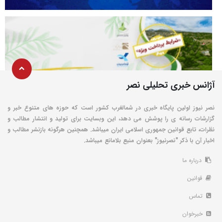
آژانس خبری تحلیلی نصر
نصر نیوز اولین پایگاه خبری در شمالغرب کشور است که حوزه های متنوع خبر و
گزارشات رسانه ی را پوشش می دهد، این وبسایت برای تولید و انتشار مطالب و
نظرات، تابع قوانین جمهوری اسلامی ایران میباشد. همچنین هرگونه بازنشر مطالب و
اخبار آن با ذکر "نصرنیوز" بعنوان منبع بلامانع میباشد.
درباره ما
قوانین
تماس
خبرخوان