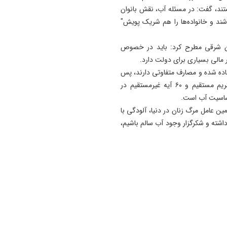
ستند، گفت: در مسئله آب، نقش بانوان
11:35
آتش‌ سوزی مراتع هامپوئیل مر
اشند و خانواده‌ها را هم شریک پویش"
با تلاش نیروهای امدادی و اه
مهار شد
یجان شرقی مطرح کرد: باید در خصوص
الی بسیاری برای دولت دارد.
11:15
ده شده و مصارف متفاوتی دارند، پس
ترامپ فاسد، آمریکا را وارد یک
ما باید قدر این موهبت الهی را بدانیم. هشت آیه قرآن کریم مستقیم و ۶۰ آیه غیرمستقیم در
جنگ فاجعه بار کرده است
ساسیت آب است.
11:05
ین عامل مرگ زنان در دنیا، آلودگی با
آذربایجان تنها یک خطه نیست
ه و شکرگزار وجود آب سالم باشیم،
کتابی گشوده به وسعت تاریخ
ایران‌ زمین است