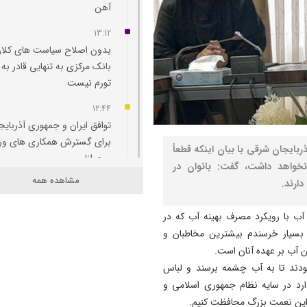
آهن
13:12
بدون اصلاح سیاست‌ های کلان
بانک مرکزی به تنهایی قادر به 
تورم نیست
12:44
توافق ایران و جمهوری آذربایج
برای گسترش همکاری‌ های و
ربایجان شرقی با بیان اینکه قطعاً
و جوانان
واهد داشت، گفت: بانوان در
مشاهده همه
ارند.
12:11
پاسخ تامین‌ اجتماعی به زمان
ب با رویکرد مصرف بهینه آب که در
پرداخت مابه‌ التفاوت حقوق
: بسیار خرسندم بیشترین مخاطبان و
بازنشستگان
 آب بر عهده آنان است.
11:51
مودند تا به آب چشمه برسند و لباس
هشدار درباره فروش حواله‌ ها
ارد در سایه نظام جمهوری اسلامی و
صوری خودروهای وارداتی
از این نعمت بزرگ محافظت کنیم.