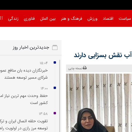
سیاست
اقتصاد
ورزش
فرهنگ و هنر
بین الملل
فناوری
زندگی
آگ
جدیدترین اخبار روز
 آب نقش بسزایی دارند
15:04
نسخه چاپی
خبرنگاران دیده‌ بان منافع عمو
شرکای مسیر توسعه هستند
14:00
حفظ وحدت مهم‌ ترین نیاز امر
کشور است
13:58
تقویت حلقه اتصال ایران و ترک
توسعه مرز رازی در اولویت راه‌