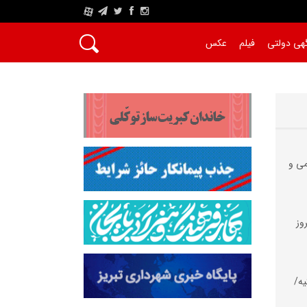
A
هی دولتی
فیلم
عکس
می و
وز
یه/