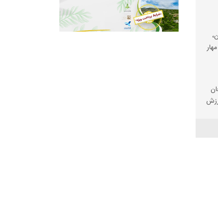
،
مهار
ان
رزش
ی