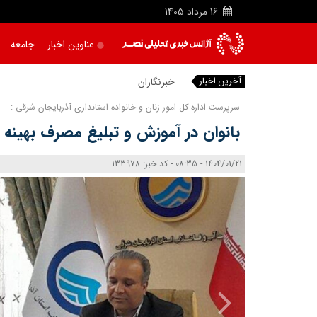
16
مرداد
1405
عناوین اخبار
جامعه
آخرین اخبار
خبرنگاران دیده‌ ب
|
سرپرست اداره کل امور زنان و خانواده استانداری آذربایجان شرقی :
بانوان در آموزش‌ و تبلیغ‌ مصرف بهینه
1404/01/21 - 08:35 - کد خبر: 133978