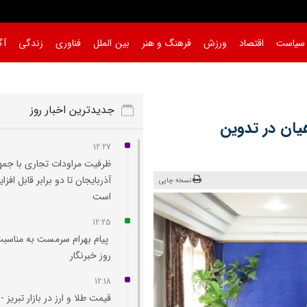
سیاست
اقتصاد
ورزش
فرهنگ و هنر
بین الملل
فناوری
زندگی
آگ
جدیدترین اخبار روز
یان در تدوین
12:27
ظرفیت مراودات تجاری با جم
آذربایجان تا دو برابر قابل افز
نسخه چاپی
است
12:25
پیام بهرام سرمست به مناسب
روز خبرنگار
12:18
قیمت طلا و ارز در بازار تبریز -