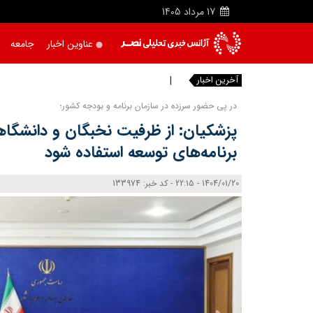
17
مرداد
1405
عناوین اخبار
جامعه
آخرین اخبار
ظرفیت مر
|
در پی حضور سرزده در سازمان برنامه و بودجه کشور؛
پزشکیان: از ظرفیت نخبگان و دانشگاه
برنامه‌های توسعه استفاده شود
1404/01/20 - 22:15 - کد خبر: 133974