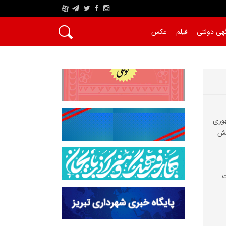
A
هی دولتی
فیلم
عکس
هوری
ایش
ت