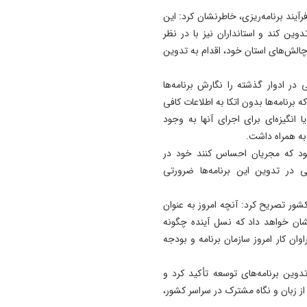
11:35
آیند برنامه‌ریزی، خاطرنشان کرد: این
خبرنگاری؛ یک تعهد عاشقانه ب
وین کند و استانداران نیز با در نظر
حقیقت و مردم
چالش‌های استان خود، اقدام به تدوین
11:34
در ادوار گذشته را نگارش برنامه‌ها
فرزندپروری با عشق آغاز می‌ش
 برنامه‌ها بدون اتکا به اطلاعات کافی
اما با آگاهی به نتیجه می‌رسد
انگیزه‌ای برای اجرای آنها به وجود
11:30
 به همراه داشت.
دانشگاه تبریز رتبه ششم کشور
 شود که مجریان احساس کنند خود در
نظام رتبه‌بندی QS
 در تدوین این برنامه‌ها ضرورتی
کشور تصریح کرد: آنچه امروز به عنوان
نشان خواهد داد که نسل آینده چگونه
ن کار امروز سازمان برنامه و بودجه
دوین برنامه‌های توسعه تأکید کرد و
 زبان و نگاه مشترک در سراسر کشور،