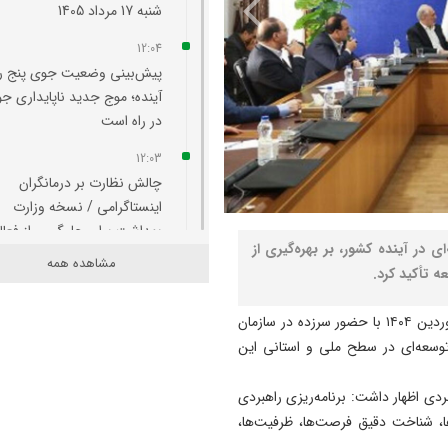
شنبه 17 مرداد 1405
12:04
پیش‌بینی وضعیت جوی پنج ر
آینده؛ موج جدید ناپایداری ج
در راه است
12:03
چالش نظارت بر درمانگران
اینستاگرامی / نسخه وزارت
بهداشت برای جلوگیری از فعا
 در آینده کشور، بر بهره‌گیری از
پزشک‌نماها
مشاهده همه
 تأکید کرد.
11:53
جنگ اصلی امروز، جنگ روایت‌
به گزارش نصر، مسعود پزشکیان بعد از ظهر چهارشنبه ۲۰ فروردین ۱۴۰۴ با حضور سرزده در سازمان
بر سر امید و هویت ملی است
توسعه‌ای در سطح ملی و استانی این
11:39
ردی اظهار داشت: برنامه‌ریزی راهبردی
تئودور روزولت جایگزین ناو
، شناخت دقیق فرصت‌ها، ظرفیت‌ها،
هواپیمابر آبراهام لینکلن می‌ ش