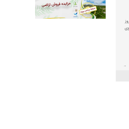
وز
وی
لیت
 ها
ود