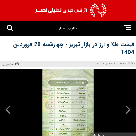
عناوین اخبار
قیمت طلا و ارز در بازار تبریز - چهارشنبه 20 فروردین
1404
1404/01/20 - 12:41 - کد خبر: 133943
نسخه چاپی