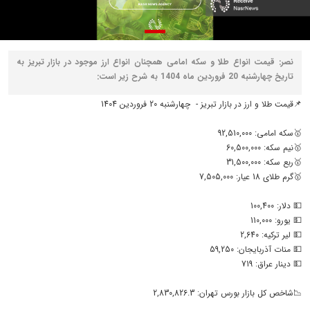
نصر: قیمت انواع طلا و سکه امامی همچنان انواع ارز موجود در بازار تبریز به
تاریخ چهارشنبه 20 فروردین ماه 1404 به شرح زیر است:
📌قیمت طلا و ارز در بازار تبریز - چهارشنبه 20 فروردین 1404
🥇سکه امامی: 92,510,000
🥇نیم سکه: 60,500,000
🥇ربع سکه: 31,500,000
🥇گرم طلای 18 عیار: 7,505,000
💵 دلار: 100,400
💵 یورو: 110,000
💵 لیر ترکیه: 2,640
💵 منات آذربایجان: 59,250
💵 دینار عراق: 719
📉شاخص کل بازار بورس تهران: 2,830,826.3