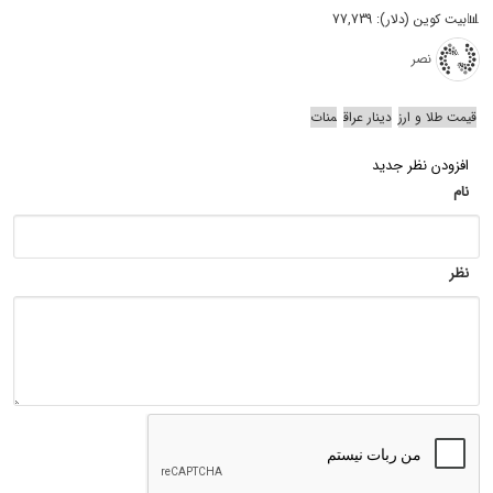
📊بیت کوین (دلار): 77,739
نصر
قیمت طلا و ارز
دینار عراق
منات
افزودن نظر جدید
نام
نظر