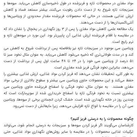
مواد مغذی در محصولات تازه و فریزشده در طول ذخیره‌سازی کاهش می‌یابد. میوه‌ها و
سبزیجات تازه شروع به از دست دادن رطوبت می‌کنند، بیشتر مستعد فساد و کاهش
ارزش غذایی هستند، در حالی که محصولات فریزشده مقدار محدودی از ویتامین‌ها و
آنتی‌اکسیدان‌ها را از دست می‌دهند.
یک مطالعه علمی کاهش مواد مغذی را پس از ۳ روز نگهداری در یخچال را نشان داد که
در مقایسه با اقلام فریزشده ارزش غذایی آن پایین‌تر بود. این مورد در میوه‌های تازه و
نرم رایج است.
ویتامین سی موجود در سبزیجات تازه نیز بلافاصله پس از برداشت شروع به کاهش می
کند و در مدت طولانی‌تری که ذخیره می‌شود کاهش می‌یابد. به عنوان مثال نخود سبز تا
۵۱ درصد از ویتامین سی خود را در ۲۴ تا ۴۸ ساعت اول پس از برداشت از دست
می‌دهد، بنابراین نخود فرنگی فریز شده مغذی‌تر است.
به طور کلی، تحقیقات نشان می‌دهد که فریز کردن مواد غذایی، ارزش غذایی بیشتری را
حفظ می‌کند و این محصولات حاوی ویتامین سی بیشتر و سطوح بالاتری از برخی مواد
مغذی هستند. به عنوان مثال، نخود فرنگی یا اسفناج فریزشده حاوی ویتامین سی
بیشتری نسبت به نخود فرنگی تازه یا اسفناج خریداری شده از سوپرمارکت است که
چندین روز در خانه نگهداری شده است. خشک کردن انجمادی برخی از میوه‌ها، ویتامین
سی آن را در مقایسه با انواع تازه افزایش می‌دهد، زیرا مایعاتش از دست نمی‌رود.
چگونه محصولات را به درستی فریز کنیم؟
کارشناسان می‌گویند اگر فریز کردن میوه‌ها و سبزیجات به درستی انجام شود، می‌تواند
ترکیبات غذایی محصولات را در مقایسه با سایر روش‌های نگهداری مواد غذایی، حتی