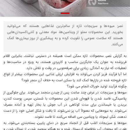
نصر: میوه‌ها و سبزیجات تازه از سالم‌ترین غذاهایی هستند که می‌توانید
بخورید. این محصولات مملو از ویتامین‌ها، مواد معدنی و آنتی‌اکسیدان‌هایی
هستند که سلامت عمومی را تقویت کرده و به پیشگیری از بروز بیماری‌ها کمک
می‌کنند.
به گزارش نصر، محصولات تازه ممکن است همیشه در دسترس نباشند، بنابراین اقلام
فریزشده به عنوان یک جایگزین مناسب و کاربردی هستند، به ویژه در مناسبت‌ها و
تعطیلات که نیاز به آمادگی زیادی برای صرفه‌جویی در وقت و تلاش دارد.
اما آیا فرآیند فریز کردن می‌تواند به افزایش ارزش غذایی این محصولات بیشتر از انواع
تازه فروخته شده در بازارها کمک کند یا ممکن است به خلاف آن منجر شود؟
چگونه فرآیند تولید خوراک انجام می شود؟
میوه‌ها و سبزیجات در عرض چند ساعت پس از چیدن منجمد می‌شوند. برای جلوگیری از
پلاسیدگی، فاسد شدن یا قهوه‌ای شدن این محصولات با شستن، سپس پوست کندن،
بریدن یا خیساندن برای مدت کوتاهی در آب جوش یا بخار تهیه و آماده مصرف
می‌شوند. به میوه‌هایی که معمولاً آب پز نمی‌شوند تا بافت و شکل اصلی خود را از دست
ندهند، شکر، لیموناد یا ویتامین سی اضافه می‌کنند تا فاسد نشوند.
میوه‌ها و سبزیجات اغلب قبل از انجماد سریع در دمای پایین، بسته‌بندی می‌شود، به
طوری که محتوای آب بلافاصله کریستال شده و به هنگام منجمد شدن، از نمناک شدن و