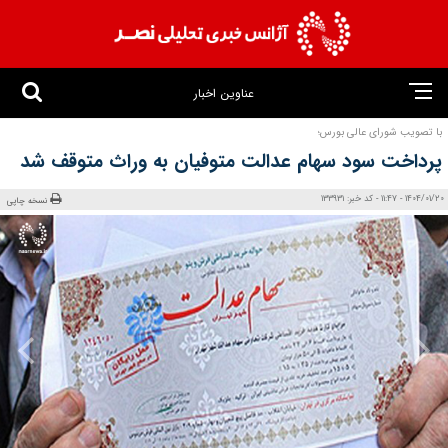
عناوین اخبار
با تصویب شورای عالی بورس؛
پرداخت سود سهام عدالت متوفیان به وراث متوقف شد
1404/01/20 - 11:47 - کد خبر: 133931
نسخه چاپی