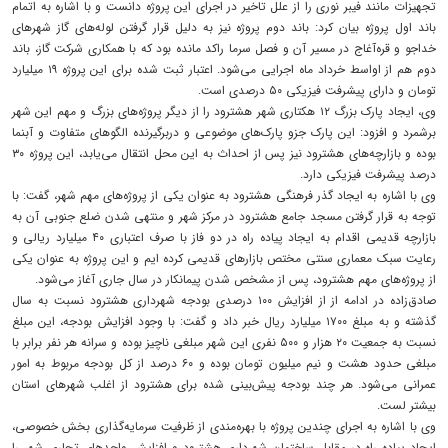
تجهیزات مانند فیبر نوری را از علل تاخیر در اجرای این پروژه دانست و با اشاره به اتمام
باند اول پروژه بیان کرد: باند دوم پروژه نیز به دلیل قرار گرفتن لوله‌های گاز شهرهای
خداجو و قره‌آغاج در مسیر آن و فصل سرما راکد مانده بود که با همکاری شرکت گاز، باند
دوم هم از اواسط خرداد ماه اجرایی می‌شود. اعتبار ثبت شده برای این پروژه ۱۹ میلیارد
تومان و دارای پیشرفت فیزیکی ۵۰ درصدی است.
وی، ایجاد پارک بزرگ ۱۲ هکتاری شهر هشترود را از دیگر پروژه‌های بزرگ و مهم این شهر
برشمرد و افزود: این پارک جزو پارک‌های موضوعی و دربرگیرنده الگوهای متفاوت و آبنما
بوده و بازارچه‌های هشترود نیز پس از احداث به این محل انتقال می‌یابد، این پروژه ۳۰
درصد پیشرفت فیزیکی دارد.
وی با اشاره به ایجاد گذر فرهنگی هشترود به عنوان یکی از پروژه‌های مهم شهر، گفت: با
توجه به قرار گرفتن مسجد جامع هشترود در مرکز شهر و منتهی شدن ضلع جنوبی آن به
بازارچه قدیمی اقدام به ایجاد پیاده راه در دو فاز با صرف اعتباری ۴۰ میلیارد ریالی و
رعایت سبک معماری سنتی مختص بازارهای قدیمی کرده ایم و این پروژه به عنوان یکی
از پروژه‌های مهم هشترود، پس از مشخص شدن پیمانکار در سال جاری آغاز می‌شود.
صادق‌زاده در ادامه از از افزایش ۱۰۰ درصدی بودجه شهرداری هشترود نسبت به سال
گذشته و به مبلغ ۱۷۰۰ میلیارد ریال خبر داد و گفت: با وجود افزایش بودجه، این مبلغ
نسبت به جمعیت ۲۰ هزار و ۵۰۰ نفری این شهر مبلغی ناچیز بوده و سرانه هر نفر برابر با
مبلغی حدود هشت و نیم میلیون تومان بوده و ۶۰ درصد از کل بودجه مربوط به امور
عمرانی می‌شود. هر چند بودجه پیش‌بینی شده برای هشترود از اغلب شهرهای استان
بیشتر لست.
وی با اشاره به اجرای چندین پروژه‌ با بهره‌مندی از ظرفیت سرمایه‌گذاری بخش خصوصی،
ایجاد پیاده راه در مقابل ساختمان شهرداری هشترود و افزایش واحدهای تجاری شهر را