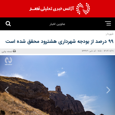
عناوین اخبار
شهردار:
۹۹ درصد از بودجه شهرداری هشترود محقق شده است
1404/01/20 - 11:50 - کد خبر: 133929
نسخه چاپی