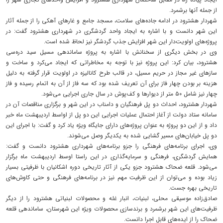
از جمله آنها برشمرد.
شهردار هشترود در ادامه جاده‌های سلامت، مسجد جامع و غارهای آهکی را از جمله آثار
این شهر دانست و با اشاره به ایجاد واحد گردشگری در شهرداری هشترود گفت: در
پروژه‌های اولویت‌دار این شهر افزایش جذب گردشگر نیز لحاظ شده است‌.
وی در بخش دیگری از سخنانش با اشاره به پروژه ساماندهی مسیل سید دره‌سی
هشترود، بیان کرد: این پروژه نیز با توجه به مخاطراتی که ایجاد می‌کرد و ساخت و
سازهای غیر مجاز در حریم مسیل، در قالب طرح کانالیزه در اولویت قرار گرفته به دلیل
هزینه بر بودن چهار فاز برای آن تعریف شده بود که سه فاز از آن به اتمام رسیده و فاز
چهار نیز شامل ۵۰ متر از دیوارها و کف‌پوش در سال جاری اجرایی می‌شود.
شهردار هشترود، احداث دو پل فرهنگیان و دامناب در این شهر و برگزاری مناقصات آن در
سامانه ستاد دولت از آغاز احتمال عملیات اجرایی این دو پل از اواسط اردیبهشت ماه خبر
داد و از این دو پروژه به عنوان پروژه‌های دارای جایگاه ویژه یاد کرد و گفت: با اجرای این
دو پل خیابان‌های مسیر گشایی شده به یکدیگر وصل می‌شوند.
وی، اجرای برنامه‌های فرهنگی را جزو برنامه‌های شهرداری هشترود دانست و گفت:
همایش گردشگری، فرهنگی و سرمایه‌گذاری در این راستا اوسط اردیبهشت ماه برگزار
می‌شود. قلعه ضحاک هشترود جزو یکی از آثار تاریخی دوره اشکانیان با ظرفیتی بسیار
زیاد بوده و می‌توان از این ظرفیت مهم نیز در برنامه‌های فرهنگی و حتی کاوش‌های
تاریخی بهره جست.
صادق‌زاده موسیقی محلی، لبنیات، انبار غله و محصولات لبنیاتی هشترود را از دیگر
ظرفیت‌های این شهر برشمرد و برندسازی محصولات ویژه این شهرستان، ساماندهی قلعه
ضحاک ‌را از ایده‌های قابل اجرا دانست.