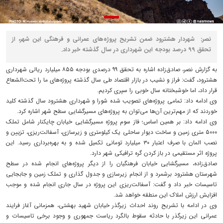
نصر: شهردار هشترود ضمن تشریح پروژه‌های عمرانی و فرهنگی این شهر، از
تحقق ۹۹ درصد بودجه این شهرداری در سال گذشته خبر داد.
به گزارش نصر، صادق‌زاده اشاره به تحقق ۹۹ درصدی بودجه ۸۵۵ میلیارد ریالی شهرداری
هشترود، گفت: فراز و نشیب در بازار اقتصاد طی سال گذشته پروژه‌های ما را تحت‌الشعاع
قرار داد، اما خوشبختانه سال خوبی را سپری کردیم.
وی ادامه داد: تمامی پروژه‌های تصویب شده شورا و شهرداری هشترود سال گذشته کلید
خوردند که از مهم‌ترین آن‌ها می‌توان به پروژه‌های مسیرگشایی سطح شهر اشاره کرد.
وی ادامه داد: بر همین اساس؛ فاز سوم پروژه مسیرگشایی خیابان چایکنار شامل تملک
۵۰۰۰ متری زمین و ساخت دیوار ساحلی یک کیلومتری و زیرسازی، آسفالت‌ریزی، تزیین و
نصب المان با صرف اعتبار ۳۰ میلیارد تومانی تکمیل شده و به بهره‌برداری رسید. این
پروژه اثر مستقیمی در باز کردن گره ترافیکی شهر دارد.
صادق‌زاده، مسیرگشایی خیابان فرهنگیان را از دیگر پروژه‌های انجام شده در سطح
شهرستان هشترود برشمرد و از انجام زیرسازی و جدول گذاری و تملک زمین و جابجایی
تاسیسات خبر داد و گفت: آسفالت‌ریزی این پروژه در سال جاری انجام شده و موجب
افزایش ارزش املاک این منطقه خواهد شد.
وی در ادامه با تشریح روند احداث زیرگذر خیابان شهید بهشتی، همزمانی آغاز فرایند
عمرانی این زیرگذر با حادثه سقوط بالگرد ریاست جمهوری و وجود برخی تاسیسات و