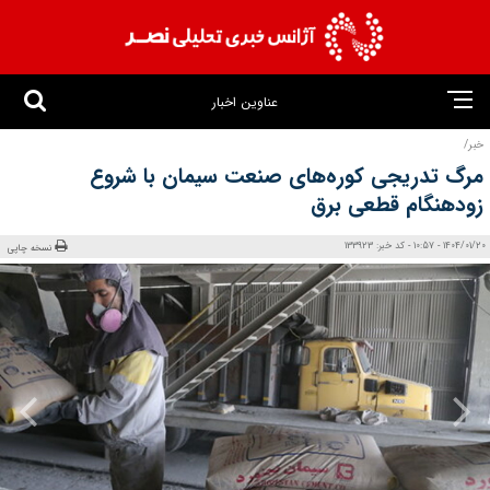
عناوین اخبار
خبر/
مرگ تدریجی کوره‌های صنعت سیمان با شروع
زودهنگام قطعی برق
1404/01/20 - 10:57 - کد خبر: 133923
نسخه چاپی