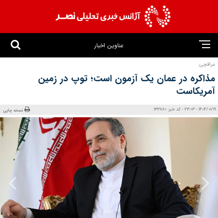
عناوین اخبار
عراقچی:
مذاکره در عمان یک آزمون است؛ توپ در زمین
آمریکاست
1404/01/19 - 23:03 - کد خبر: 133880
نسخه چاپی