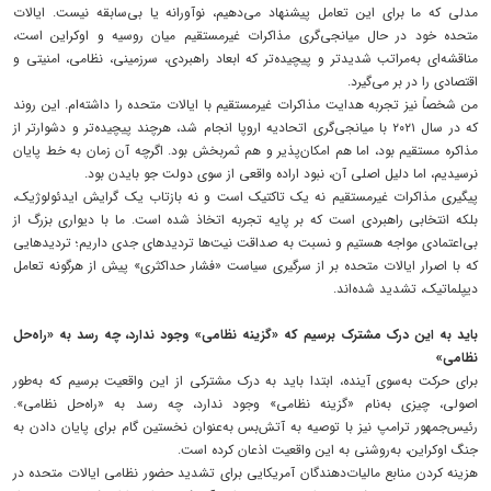
مدلی که ما برای این تعامل پیشنهاد می‌دهیم، نوآورانه یا بی‌سابقه نیست. ایالات
متحده خود در حال میانجی‌گری مذاکرات غیرمستقیم میان روسیه و اوکراین است،
مناقشه‌ای به‌مراتب شدیدتر و پیچیده‌تر که ابعاد راهبردی، سرزمینی، نظامی، امنیتی و
اقتصادی را در بر می‌گیرد.
من شخصاً نیز تجربه‌ هدایت مذاکرات غیرمستقیم با ایالات متحده را داشته‌ام. این روند
که در سال ۲۰۲۱ با میانجی‌گری اتحادیه اروپا انجام شد، هرچند پیچیده‌تر و دشوارتر از
مذاکره‌ مستقیم بود، اما هم امکان‌پذیر و هم ثمربخش بود. اگرچه آن زمان به خط پایان
نرسیدیم، اما دلیل اصلی آن، نبود اراده‌ واقعی از سوی دولت جو بایدن بود.
پیگیری مذاکرات غیرمستقیم نه یک تاکتیک است و نه بازتاب یک گرایش ایدئولوژیک،
بلکه انتخابی راهبردی است که بر پایه‌ تجربه اتخاذ شده است. ما با دیواری بزرگ از
بی‌اعتمادی مواجه هستیم و نسبت به صداقت نیت‌ها تردیدهای جدی داریم؛ تردیدهایی
که با اصرار ایالات متحده بر از سرگیری سیاست «فشار حداکثری» پیش از هرگونه تعامل
دیپلماتیک، تشدید شده‌اند.
باید به این درک مشترک برسیم که «گزینه نظامی» وجود ندارد، چه رسد به «راه‌حل
نظامی»
برای حرکت به‌سوی آینده، ابتدا باید به درک مشترکی از این واقعیت برسیم که به‌طور
اصولی، چیزی به‌نام «گزینه نظامی» وجود ندارد، چه رسد به «راه‌حل نظامی».
رئیس‌جمهور ترامپ نیز با توصیه به آتش‌بس به‌عنوان نخستین گام برای پایان دادن به
جنگ اوکراین، به‌روشنی به این واقعیت اذعان کرده است.
هزینه کردن منابع مالیات‌دهندگان آمریکایی برای تشدید حضور نظامی ایالات متحده در