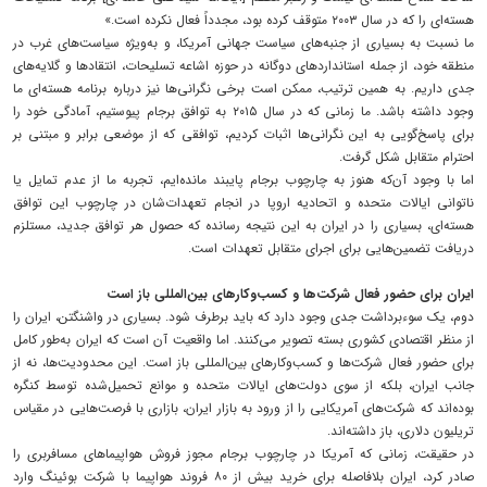
هسته‌ای را که در سال ۲۰۰۳ متوقف کرده بود، مجدداً فعال نکرده است.»
ما نسبت به بسیاری از جنبه‌های سیاست جهانی آمریکا، و به‌ویژه سیاست‌های غرب در
منطقه‌ خود، از جمله استانداردهای دوگانه در حوزه اشاعه تسلیحات، انتقادها و گلایه‌های
جدی داریم. به همین ترتیب، ممکن است برخی نگرانی‌ها نیز درباره برنامه هسته‌ای ما
وجود داشته باشد. ما زمانی که در سال ۲۰۱۵ به توافق برجام پیوستیم، آمادگی خود را
برای پاسخ‌گویی به این نگرانی‌ها اثبات کردیم، توافقی که از موضعی برابر و مبتنی بر
احترام متقابل شکل گرفت.
اما با وجود آن‌که هنوز به چارچوب برجام پایبند مانده‌ایم، تجربه‌ ما از عدم تمایل یا
ناتوانی ایالات متحده و اتحادیه اروپا در انجام تعهدات‌شان در چارچوب این توافق
هسته‌ای، بسیاری را در ایران به این نتیجه رسانده که حصول هر توافق جدید، مستلزم
دریافت تضمین‌هایی برای اجرای متقابل تعهدات است.
ایران برای حضور فعال شرکت‌ها و کسب‌وکارهای بین‌المللی باز است
دوم، یک سوءبرداشت جدی وجود دارد که باید برطرف شود. بسیاری در واشنگتن، ایران را
از منظر اقتصادی کشوری بسته تصویر می‌کنند. اما واقعیت آن است که ایران به‌طور کامل
برای حضور فعال شرکت‌ها و کسب‌وکارهای بین‌المللی باز است. این محدودیت‌ها، نه از
جانب ایران، بلکه از سوی دولت‌های ایالات متحده و موانع تحمیل‌شده توسط کنگره
بوده‌اند که شرکت‌های آمریکایی را از ورود به بازار ایران، بازاری با فرصت‌هایی در مقیاس
تریلیون دلاری، باز داشته‌اند.
در حقیقت، زمانی که آمریکا در چارچوب برجام مجوز فروش هواپیماهای مسافربری را
صادر کرد، ایران بلافاصله برای خرید بیش از ۸۰ فروند هواپیما با شرکت بوئینگ وارد