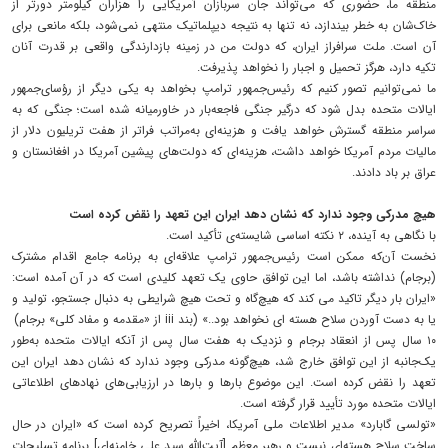
منطقه‌ ما، حضوری که می‌تواند جان سربازان آمریکایی را هزاران کیلومتر دورتر از
خاک‌شان به خطر بیندازد، نه‌ تنها به نتیجه‌ دیپلماتیک منتهی نمی‌شود، بلکه مانعی برای
آن است. ملت سرافراز ایران، که دولت من در زمینه‌ بازدارندگی واقعی بر قدرت آنان
تکیه دارد، هرگز تحمیل و اجبار را نخواهد پذیرفت.
ما نمی‌توانیم تصور کنیم که رئیس‌جمهور ترامپ بخواهد به یکی دیگر از رؤسای‌جمهور
ایالات متحده بدل شود که درگیر جنگی فاجعه‌بار در خاورمیانه شده است؛ جنگی که به
سراسر منطقه گسترش خواهد یافت و هزینه‌ای به‌مراتب فراتر از هفت تریلیون دلار از
مالیات مردم آمریکا خواهد داشت، هزینه‌ای که دولت‌های پیشین آمریکا در افغانستان و
عراق بر باد دادند.
هیچ‌ مدرکی وجود ندارد که نشان دهد ایران این تعهد را نقض کرده است
با نگاهی به آینده، ۲ نکته‌ اساسی شایسته‌ی تأکید است.
نخست آن‌که ممکن است رئیس‌جمهور ترامپ علاقه‌ای به برنامه جامع اقدام مشترک
(برجام) نداشته باشد، اما این توافق حاوی یک تعهد کلیدی است که در آن آمده است:
«ایران بار دیگر تاکید می کند که هیچ‌گاه و تحت هیچ شرایطی به دنبال جستجو، تولید و
یا به دست آوردن سلاح هسته ای نخواهد بود..» (بند iii از «مقدمه و مفاد کلی» برجام)
۱۰ سال پس از انعقاد برجام و نزدیک به هفت سال پس از آنکه ایالات متحده به‌طور
یک‌جانبه از این توافق خارج شد، هیچ‌گونه مدرکی وجود ندارد که نشان دهد ایران این
تعهد را نقض کرده است. این موضوع بارها و بارها در ارزیابی‌های نهادهای اطلاعاتی
ایالات متحده مورد تأیید قرار گرفته است.
«تولسی گابارد» مدیر اطلاعات ملی آمریکا، اخیراً تصریح کرده است که «ایران در حال
ساخت سلاح هسته‌ای نیست و رهبر معظم [آیت‌الله سید علی خامنه‌ای] برنامه تسلیحات