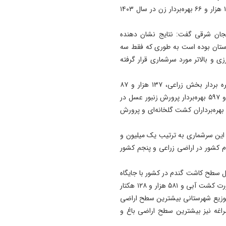
ذوقی گفت: ترکیب جنسی این بهره‌برداران نشان می‌دهد ۱۳ هزار و ۶۶ بهره‌بردار زن در سال ۱۴۰۳
19:41
آتش‌ سوزی دستگاه خنک‌ کننده
ایجان شرقی گفت: نتایج نشان دهنده
پل عالی‌ نسب تبریز
تان بوده است به‌ طوری‌ که فقط سه
شاورزی و بالاتر مورد سرشماری قرار گرفته
19:27
دروغ بستن به رهبری قطعاً ج
بسیار بزرگی است
ذوقی افزود: بر اساس نتایج سرشماری ۱۷۳ هزار و ۹۸۴ بهره بردار بخش زراعی، ۱۳۷ هزار و ۸۷
بهره‌بردار باغی،۴۳۶ بهره‌بردار کشت گلخانه‌ای و هشت هزار و ۵۹۷ بهره‌بردار پرورش زنبور عسل در
عالیت بوده‌اند که نسبت به سال ۱۳۹۳ تعداد بهره‌برداران کشت گلخانه‌ای و پرورش
این سرشماری به ترتیب یک میلیون و
وده است که رتبه دوم کشور در اراضی زراعی و پنجم کشور
ه حائز اهمیت اختصاص ۷،۷۳ درصد از کل سطح کاشت گندم در کشور با جایگاه
سومی در کشور بوده است که ۶۵ هزار و ۵۳۰ هکتار آن به‌صورت کشت آبی و ۵۸۱ هزار و ۱۲۸ هکتار
اد:در توزیع شهرستانی بیشترین سطح اراضی
راغه نیز بیشترین سطح اراضی باغ و