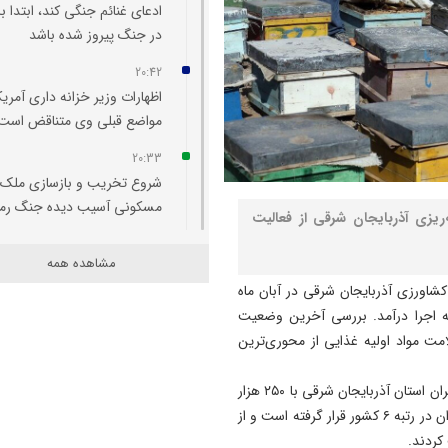
ادعای غنائم جنگی کند، ابتدا با
در جنگ پیروز شده باشد
20:42
اظهارات وزیر خزانه‌ داری آمریکا
مواضع قبلی وی متناقض است
20:33
شروع تخریب و بازسازی ملک
مسکونی آسیب‌ دیده جنگ رم
ریزی آذربایجان شرقی از فعالیت
20:29
مشاهده همه
اتفاقی بی سابقه در تخصیص
اورزی آذربایجان شرقی در آبان ماه
اعتبار به حوزه منابع آبی شهرس
ر به اجرا درآمد. بررسی آخرین وضعیت
سراب
ت مواد اولیه غذایی از محوری‌ترین
20:25
تبریز میزبان «یونکرس»
وی افزود: بر اساس آخرین نتایج اعلام‌شده توسط مرکز آمار ایران استان آذربایجان شرقی با ۲۵۰ هزار
و ۱۷۸ بهره‌بردار کشاورزی و داشتن ۵،۸ درصد از کل بهره‌برداران در رتبه ۶ کشور قرار گرفته است و از
20:09
آتش سوزی در رضوانشهر مهار