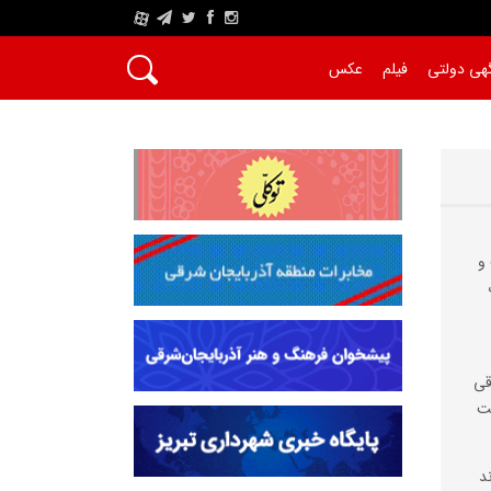
A
هی دولتی
فیلم
عکس
و
قی
ست
د