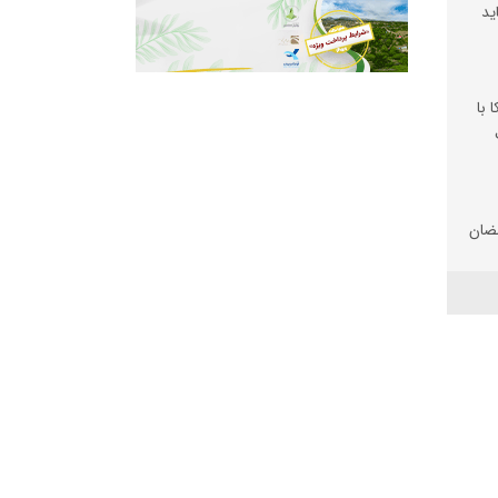
ید
 با
ضان
تان
 شد