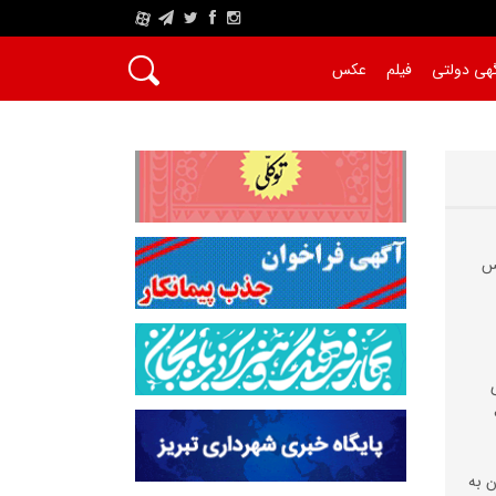
A
هی دولتی
فیلم
عکس
یس
 به