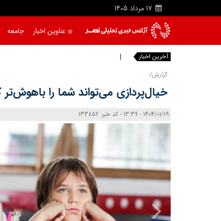
17
مرداد
1405
عناوین اخبار
جامعه
آخرین اخبار
واکنش پیا
|
گزارش/
خیال‌پردازی می‌تواند شما را باهوش‌تر ک
1404/01/19 - 13:39 - کد خبر: 133852