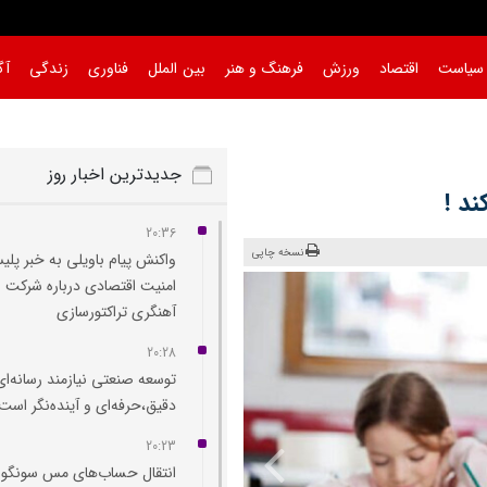
سیاست
اقتصاد
ورزش
فرهنگ و هنر
بین الملل
فناوری
زندگی
آگ
جدیدترین اخبار روز
ند !
20:36
نسخه چاپی
واکنش پیام باویلی به خبر پل
امنیت اقتصادی درباره شرکت
آهنگری تراکتورسازی
20:28
توسعه صنعتی نیازمند رسانه‌‌ای
دقیق،حرفه‌ای و آینده‌نگر است
20:23
انتقال حساب‌های مس سونگون