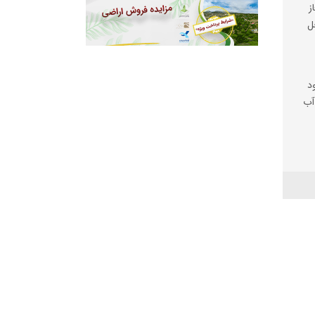
ز
ال حل
د
عه