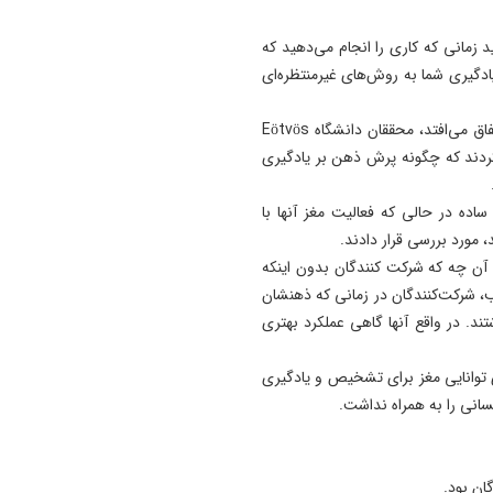
16:54
پایان جولان سارق حرفه‌ای در
 زمانی که کاری را انجام می‌دهید که
ستارخان
 یادگیری شما به روش‌های غیرمنتظره‌ای
16:38
وقتی ذهن در فضاهای دیگری می‌گردد، یادگیری همچنان اتفاق می‌افتد، محققان دانشگاه Eötvös
چهره جاده ائل‌ گلی زیباتر می‌
پیتور سیمور (Péter Simor) بررسی کردند که چگونه پرش ذهن بر یادگیری
16:36
امروز مهم‌ ترین نگرانی‌ ام م
ادگیری ساده در حالی که فعالیت مغز آنها با
مردم است
 آن چه که شرکت کنندگان بدون اینکه
عجب، شرکت‌کنندگان در زمانی که ذهنشان
. در واقع آنها گاهی عملکرد بهتری
 توانایی مغز برای تشخیص و یادگیری
سانی را به همراه نداشت.
ان بود.