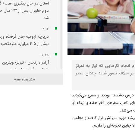
استان در حال پیگیری است/ فا
دوم خاوران پس از ۳۳ س
شد
18:14
دریاچه ارومیه جان گرفت؛ ورو
بیش از ۴.۵ میلیارد مترمکعب آب
17:48
آزادراه زنجان - تبریز؛ ویترین
انجام کارهایی که نیاز به تمرکز
نامناسب آذربایجان شرقی
 بر خلاف تصور شاید چندان مضر
مشاهده همه
17:43
احداث کلینیک گیاه‌ پزشکی
اس درس نشسته بودید و سعی می‌کردید
شهرداری تبریز در تفرجگاه ائل‌
ناهار، سفرهای آخر هفته یا اینکه آیا
گولی
ف می‌شد.
17:13
یشه مورد سرزنش قرار گرفته و معلمان
رسانه بخشی از زیرساخت توس
ا چنین تجربه‌ای را داریم.
اقتصادی است