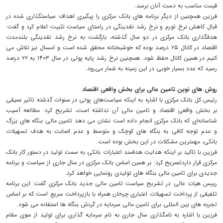
قیمت مناسب به دست آنان برسد.
فرزین همچنین از دیگر برنامه های بانک مرکزی را پیگیری اهداف سیاست‎گذاری شده در
قبال کاهش نرخ تورم و نرخ رشد نقدینگی در راستای سیاست تثبیت اعلام کرد و گفت:
هدفگذاری بانک مرکزی در دو سال گذشته، بازگشت به نرخ رشد نقدینگی بلندمدت
اقتصاد در کانال ۲۵ درصد بوده که خوشبختانه محقق شده است و امسال نیز تلاش می
کنیم در همین کانال حفظ شود. همچنین نرخ رشد پایه پولی در سال ۱۴۰۳ به ۲۲ درصد
رسید که عدد بسیار خوبی در این زمینه به شمار می‌رود.
روش های نوین تامین مالی برای بخش واقعی اقتصاد
رئیس کل بانک مرکزی با اشاره به اینکه سیاست‌های پولی در سنوات گذشته تاثیر عمیقی
بر بخش واقعی اقتصاد و تامین مالی آن نداشته است، تشریح کرد: مطالعه آسیب
شناسانه‌ای که بانک مرکزی انجام داده است نشان می دهد تامین مالی بنگاه های بزرگ
و عدم توجه کافی به بنگاه های کوچک و متوسط و عدم اصابت به هدف تسهیلات
بانکی، مهمترین مشکلات در این بخش بوده است.
فرزین با تاکید بر اینکه هدایت هدفمند اعتبارات بانکی به سمت تولید در دستور کار بانک
مرکزی قرار داردتصریح کرد: بر همین اساس بانک مرکزی در سال جاری از سیاست و برنامه
جدیدی برای تامین مالی بنگاه های تولیدی رونمایی خواهد کرد.
رییس هیات عالی در تشریح سیاست تامین مالی جدید بانک مرکزی گفت: این برنامه
تلفیقی از پرداخت تسهیلات اعتباری چرخان همراه با بازپرداخت سریع است که بر اساس
تجربه های بین المللی برای تامین مالی سرمایه در گردش بنگاه ها استفاده می شود.
فرزین با اشاره به نامگذاری سال جاری به نام سرمایه گذاری برای تولید از سوی مقام