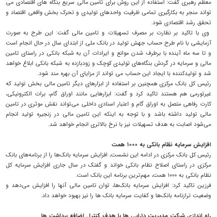
تواند منجر به بکارگیری تمامی ظرفیت واحدهای تولیدی و تحرک بخش واقعی اقتصاد و
تحقق رشد اقتصادی شود.
وی با تاکید بر نظارت بر مصرف تسهیلات و تامین مالی گفت: این طرح به صورت
آزمایشی با نام طرح حساب جهش تولید در بانک ملی از ابتدای سال در حال انجام است
و تا سه ماه آینده با برطرف شدن موانع و ایرادات آن به شبکه بانکی در راستای تامین
مالی و سرمایه در گردش بنگاه‌های تولیدی کوچک و زودبازده به شبکه بانکی ابلاغ خواهد
شد و تولیدکننده با ایجاد این حساب می تواند از مزایای آن بهره مند شود.
رئیس کل بانک مرکزی همچنین بر استفاده از ابزارهای دیگر تامین مالی بخش تولید که
غیرتورمی هم هستند تاکید کرد و گفت: ابزارهایی مانند اوراق گام، برات الکترونیکی،
کارت رفاهی متصل به اوراق گام و اعتبار اسنادی داخلی می‌تواند نقش موثری در تامین
مالی تولید داشته باشد و با توجه به اینکه این تامین مالی در زنجیره تولید انجام
می‌شود اصابت به هدف تسهیلات نیز با نرخ بالاتری انجام خواهد شد.
افزایش سرمایه نظام بانکی به ۱۰۰۰ همت
رئیس کل بانک مرکزی در ادامه این نشست، افزایش سرمایه بانک‌ها را از برنامه‌های بانک
مرکزی در راستای اصلاح نظام بانکی خواند و گفتک در سال جاری افزایش سرمایه کل
نظام بانکی به ۱۰۰۰ همت، مهم‌ترین برنامه‌ این بانک است.
فرزین تاکید کرد: افزایش سرمایه بانک‌ها، توان تامین مالی آنها را افزایش می‌دهد و
وضعیت ترازنامه بانک‌ها و کفایت سرمایه بانک ها را نیز بهبود خواهد داد.
راه اندازی شرکت مدیریت دارایی ها با هدف کنترل اضافه برداشت ها