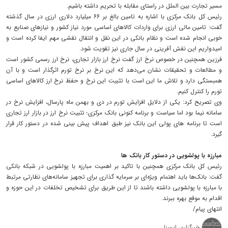
مسیر تجارت بین الملل در راستای مقابله با تحریم داشته باشیم.
رئیس کل بانک مرکزی با اشاره به تامین بالغ بر ۶۶ میلیارد دلاری ارزی در سال گذشته
گفت: تامین مالی ارزی برای واردات کالاهای اساسی مورد نیاز کشور و نیازهای صنایع به
خوبی انجام شده است و نظام بانکی در این نقل و انتقال نقشی مهم ایفا کرده است و
امیدواریم این نقش آفرینی در سال جاری نیز تقویت شود.
فرزین همچنین در خصوص نرخ ارز گفت نرخ ارز بازار تجاری، نرخ ارز رسمی کشور است
و مطالعات و تحقیقات نشان می‌دهد که این نرخ بر نرخ تورم اثرگذار است و با آن
همبستگی دارد و تلاش ما این است با تثبیت این نرخ و حفظ نرخ ارز کالاهای اساسی
تورم را کنترل کنیم.
وی تصریح کرد: یکی از دلایل افزایش تورم در دی و بهمن ماه پارسال، افزایش نرخ در
سامانه نیما بود اما سیاست و برنامه کنونی بانک مرکزی؛ تثبیت نرخ ارز در بازار ارز تجاری
است تا برنامه های پولی این بانک نیز طبق اهداف پیش بینی شده در دستور کار قرار
گیرد.
مبارزه با پولشویی در دستور کار بانک ها
رئیس کل بانک مرکزی همچنین با تاکید بر اهمیت مبارزه با پولشویی در شبکه بانکی
گفت: بانک‌ها باید اهتمام ویژه‌ای بر سرمایه گذاری برای تجهیز سامانه‌های نظارتی مرتبط
با مبارزه با پولشویی داشته باشند تا از این طریق برای تشخیص تخلفات در این حوزه و
اقدام به موقع بهره ببرند.
انتهای پیام/
خبرگزاری ایسنا