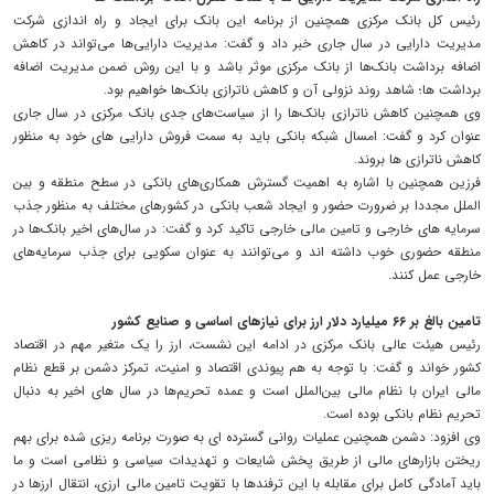
رئیس کل بانک مرکزی همچنین از برنامه این بانک برای ایجاد و راه اندازی شرکت
مدیریت دارایی در سال جاری خبر داد و گفت: مدیریت دارایی‌ها می‌تواند در کاهش
اضافه برداشت بانک‌ها از بانک مرکزی موثر باشد و با این روش ضمن مدیریت اضافه
برداشت ها؛ شاهد روند نزولی آن و کاهش ناترازی بانک‌ها خواهیم بود.
وی همچنین کاهش ناترازی بانک‌ها را از سیاست‌های جدی بانک مرکزی در سال جاری
عنوان کرد و گفت: امسال شبکه بانکی باید به سمت فروش دارایی های خود به منظور
کاهش ناترازی ها بروند.
فرزین همچنین با اشاره به اهمیت گسترش همکاری‌های بانکی در سطح منطقه و بین
الملل مجددا بر ضرورت حضور و ایجاد شعب بانکی در کشورهای مختلف به منظور جذب
سرمایه های خارجی و تامین مالی خارجی تاکید کرد و گفت: در سال‌های اخیر بانک‌ها در
منطقه حضوری خوب داشته اند و می‌توانند به عنوان سکویی برای جذب سرمایه‌های
خارجی عمل کنند.
تامین بالغ بر ۶۶ میلیارد دلار ارز برای نیازهای اساسی و صنایع کشور
رئیس هیئت عالی بانک مرکزی در ادامه این نشست، ارز را یک متغیر مهم در اقتصاد
کشور خواند و گفت: با توجه به هم پیوندی اقتصاد و امنیت، تمرکز دشمن بر قطع نظام
مالی ایران با نظام مالی بین‌الملل است و عمده تحریم‌ها در سال های اخیر به دنبال
تحریم نظام بانکی بوده است.
وی افزود: دشمن همچنین عملیات روانی گسترده ای به صورت برنامه ریزی شده برای بهم
ریختن بازارهای مالی از طریق پخش شایعات و تهدیدات سیاسی و نظامی است و ما
باید آمادگی کامل برای مقابله با این ترفندها با تقویت تامین مالی ارزی، انتقال ارزها در