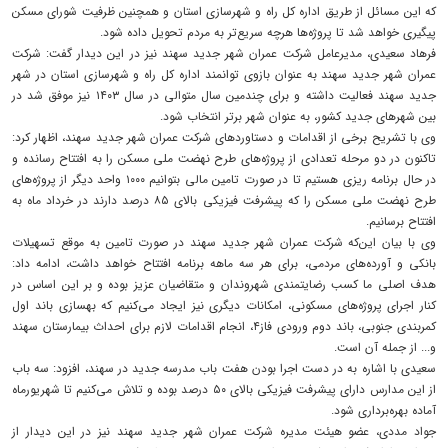
که این مسائل از طریق اداره کل راه و شهرسازی استان و همچنین ظرفیت شورای مسکن
پیگیری خواهد شد تا پروژه‌ها هرچه سریع‌تر به مردم تحویل داده شود.
فرهاد سعیدی، مدیرعامل شرکت عمران شهر جدید سهند نیز در این دیدار گفت: شرکت
عمران شهر جدید سهند به عنوان بازوی توانمند اداره کل راه و شهرسازی استان در شهر
جدید سهند فعالیت‌ داشته و برای چندمین سال متوالی در سال ۱۴۰۳ نیز موفق شد در
بین شهرهای جدید کشور، به عنوان شهر برتر انتخاب شود.
وی با تشریح برخی از اقدامات و دستاوردهای شرکت عمران شهر جدید سهند، اظهار کرد:
تاکنون در دو مرحله تعدادی از پروژه‌های طرح نهضت ملی مسکن را به افتتاح رسانده و
در حال برنامه ریزی هستیم تا در صورت تامین مالی بتوانیم ۱۰۰۰ واحد دیگر از پروژه‌های
طرح نهضت ملی مسکن را که پیشرفت فیزیکی بالای ۸۵ درصد دارند در خرداد ماه به
افتتاح برسانیم.
وی با بیان این‌که شرکت عمران شهر جدید سهند در صورت تامین به موقع تسهیلات
بانکی و آورده‌های مردمی، برای هر سه ماهه برنامه افتتاح خواهد داشت، ادامه داد:
هدف اصلی ما کسب رضایتمندی شهروندان و متقاضیان عزیز بوده و بر این اساس در
کنار اجرای پروژه‌های مسکونی، امکانات دیگری نیز ایجاد می‌کنیم که بهسازی باند اول
کمربندی جنوبی، باند دوم ورودی فاز۴، انجام اقدامات لازم برای احداث بیمارستان سهند
و... از جمله آن است.
سعیدی با اشاره به در دست اجرا بودن هفت باب مدرسه جدید در سهند، افزود: سه باب
از این مدارس دارای پیشرفت فیزیکی بالای ۵۰ درصد بوده و تلاش می‌کنیم تا شهریورماه
آماده بهره‌برداری شود.
جواد مددی، عضو هیئت مدیره شرکت عمران شهر جدید سهند نیز در این دیدار از