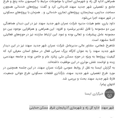
همراهی اداره کل راه و شهرسازی استان با موضوعات مرتبط با کمیسیون ماده پنج و طرح
جامع و تفصیلی شهر جدید سهند قدردانی کرد و گفت: پروژه‌های خدماتی همچون
مساجد، مدارس، بیمارستان، پروژه‌های تجاری، خدماتی و... همزمان با پروژه‌های مسکونی
در شهر سهند اجرا می‌شود.
داود یاری، عضو هیئت مدیره شرکت عمران شهر جدید سهند نیز در این دیدار، هماهنگی
بین دو مجموعه را قابل تقدیر برشمرد و افزود: این همراهی و هم‌افزایی موجود بین دو
مجموعه عامل پیشرفت و تعالی بوده و نمود این ارتباط سازنده نیز در حوزه‌های فعالیتی
کاملا مشهود است.
شاهرخ شعاعی، مشاور عالی مدیرعامل شرکت عمران شهر جدید سهند نیز در این دیدار
شهر جدید سهند را به عنوان کارگاه بزرگ عمرانی فعال در سطح استان معرفی کرد که
کیفیت پروژه‌ها به ویژه در حوزه مسکن ملی زبانزد عام و خاص بوده و جامعه مهندسی
زبده و توانمند نقش موثری در این موفقیت داشته‌اند.
به گزارش ایسنا به نقل از روابط عمومی شرکت عمران سهند، در این جلسه همچنین در
مورد طرح تفصیلی شهر جدید سهند، بارگذاری قطعات مسکونی طرح جوانی جمعیت،
فاز۵ شهر جدید سهند بحث و بررسی شد.
انتهای پیام/
خبرگزاری ایسنا
شهر سهند
اداره کل راه و شهرسازی آذربایجان شرقی
مسکن حمایتی