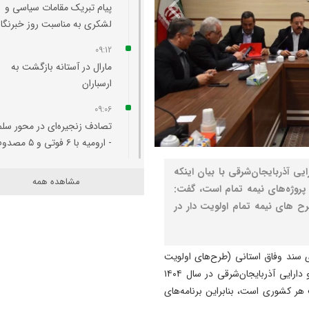
پیام تبریک مقامات سیاسی و
لشکری به مناسبت روز خبرنگار
09:12
مارال در آستانه بازگشت به
ارسباران
09:06
تصادف زنجیره‌ای در محور سل
- ارومیه با ۶ فوتی و ۵ مصدوم
09:00
ایی آذربایجان‌شرقی با بیان اینکه
مشاهده همه
مسیر اهر به خاوران و باسمنج
پروژه‌های نیمه تمام است، گفت:
احداث و زیر بار ترافیکی رفت
مام طرح های نیمه تمام اولویت دار در
08:42
واکنش رئیس کانون مداحان
 سند وفاق استانی (طرح‌های اولویت
آذربایجان شرقی به اظهارات ی
دارپیشران) با اشاره به اهداف مهم اداره کل امور اقتصادی و دارایی آذربایجان‌شرقی در سال ۱۴۰۴
مداح تبریزی
 هر کشوری است، بنابراین برنامه‌های
08:37