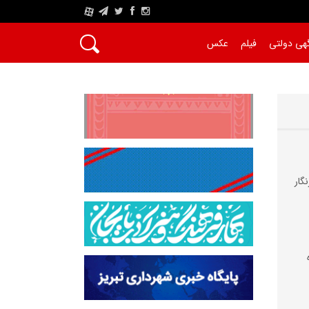
A
هی دولتی
فیلم
عکس
گار