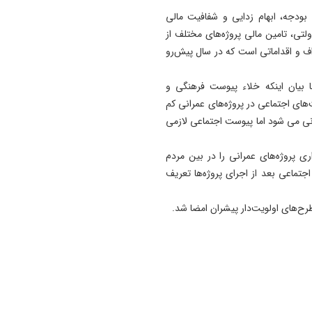
نصب تابلوی جدید سیمرغ در 
حوزه‌های تسهیلات پرداختی تبصره ۱۸ قانون بودجه، ابهام زدایی و شفافیت مالی
کمال + فیلم
لتی، تامین مالی پروژه‌های مختلف از
گر اهداف و اقداماتی است که در سال پیش‌رو
08:32
اعلام جرم پلیس امنیت اقتصا
ا بیان اینکه خلاء پیوست فرهنگی و
علیه مدیران فراری آهنگری
‌های اجتماعی در پروژه‌های عمرانی کم
تراکتورسازی
انی می شود اما پیوست اجتماعی لازمی
21:48
خبرنگاران؛ پیشاهنگان حقیقت 
ری پروژه‌های عمرانی را در بین مردم
سفیران آرامش در میدان جنگ
تماعی بعد از اجرای پروژه‌ها تعریف
روایت‌ ها
رح‌های اولویت‌دار پیشران امضا شد.