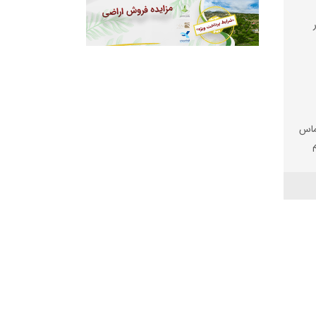
ماس
ک