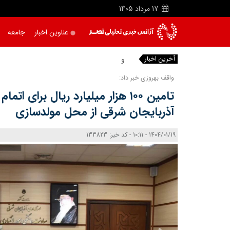
17
مرداد
1405
عناوین اخبار
جامعه
آخرین اخبار
وابستگی پنهان
|
واقف بهروزی خبر داد:
تامین ۱۰۰ هزار میلیارد ریال برای 
آذربایجان شرقی از محل مولدسازی
1404/01/19 - 10:11 - کد خبر: 133823