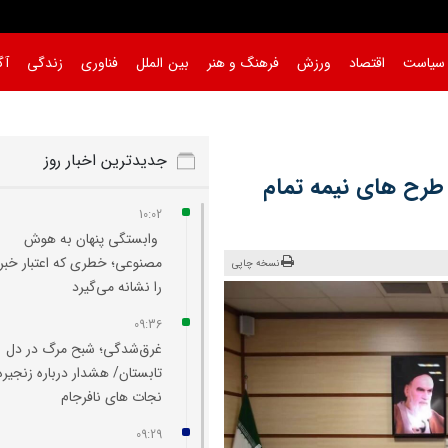
سیاست
اقتصاد
ورزش
فرهنگ و هنر
بین الملل
فناوری
زندگی
آگ
جدیدترین اخبار روز
اتمام طرح های نیمه تمام
10:02
وابستگی پنهان به هوش
مصنوعی؛ خطری که اعتبار خبرن
نسخه چاپی
را نشانه می‌گیرد
09:36
غرق‌شدگی؛ شبح مرگ در دل
تابستان/ هشدار درباره زنجیره
نجات های نافرجام
09:29