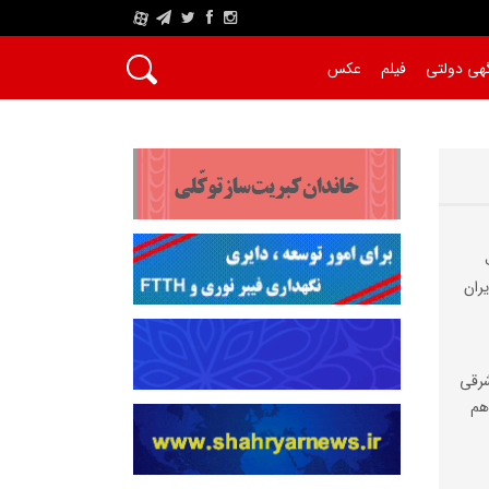
A
هی دولتی
فیلم
عکس
ران
شرقی
هم