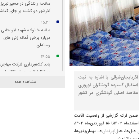
سانحه رانندگی در مسیر تبریز-
آذرشهر دو کشته بر جای گذا
15:32
بیانیه خانواده شهید لاریجانی
درباره برخی گمانه‌ زنی‌ های
رسانه‌ای
14:55
باند کلاهبرداری شرکت مهاجرت
به کانادا ۴ همت از متقاضیان
ذربایجان‌شرقی با اشاره به ثبت
اخاذی کرد
مشاهده همه
متی، استقبال گسترده گردشگران نوروزی
14:47
از مقاصد اصلی گردشگری در کشور
از زیر سطح دریا تا بام ایران؛
چالش نفس‌گیر ورزشکار تبریز
گزارش نصر، احمد حمزه‌زاده، امروز ۱۷ فروردین‌ماه ۱۴۰۴، ضمن ارائه گزارشی از وضعیت اقامت
14:45
نوروزی در استان گفت: در طول اجرای طرح نوروزی از ۲۵ اسفندماه ۱۴۰۳تا ۱۵ فروردین‌ماه ۱۴۰۴،
اجرای بیش از ۲۶۴۳ تن آ
تان شامل هتل‌ها، هتل‌آپارتمان‌ها، مهمان‌پذیرها،
در خیابان رسالت
مت داشته‌اند.