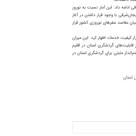
14:33
 ادامه داد: این آمار نسبت به نوروز
آتش‌ سوزی در منطقه حفاظت‌
ن‌شرقی با وجود قرار داشتن در آغاز
شده دیزمار مهار شد
یان مقاصد سفرهای نوروزی کشور قرار
14:19
ار کیفیت خدمات اظهار کرد: این میزان
جشن ثبت ملی ریس، نوقا و ر
قابلیت‌های گردشگری استان در اقلیم
ختایی تبریز برگزار می شود
م‌انداز مثبتی برای گردشگری استان در
14:18
نگاهی به سرمربیان تراکتور در ا
لیگ برتر