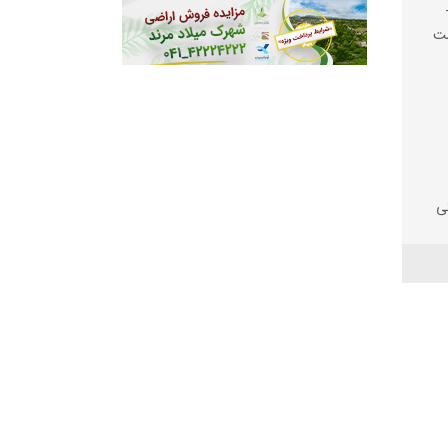
شت
ی
ی
سفالت