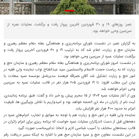
نصر: روزهای ۱۹ و ۳۰ فروردین آخرین پرواز رفت و برگشت عملیات عمره از
سرزمین وحی خواهد بود.
به گزارش نصر، در نشست شورای برنامه‌ریزی و هماهنگی بعثه مقام معظم رهبری و
سازمان حج و زیارت، اعلام شد که به ترتیب ۱۹ و ۳۰ فروردین آخرین پرواز رفت و
برگشت عملیات عمره از سرزمین وحی خواهد بود.
در نشست امروز شورای برنامه‌ریزی و هماهنگی بعثه مقام معظم رهبری و سازمان حج و
زیارت که به ریاست حجت الاسلام والمسلمین سید عبدالفتاح نواب نماینده ولی فقیه در
امور حج و زیارت تشکیل شد آقای نصرالله فرهمند مدیرعامل موسسه عمره سعادت با
بیان این مطلب افزود: تا ۱۹ فروردین ۲۰۵ هزار نفر در قالب عملیات عمره به سرزمین
وحی اعزام خواهند شد.
وی از آغاز عملیات عمره ۱۴۰۴ از ۱۵ محرم پیش رو خبر داد و گفت: طبق برنامه زمانبندی،
ثبت نام از زائران در ماه ذی الحجه خواهد بود و امیدواریم با تلاش وپیگیری ها، ظرفیت
اعزام به حدود ۴۰۰ هزار نفر افزایش یابد.
نماینده ولی فقیه در امور حج و زیارت هم با توجه به سوابق و تجارب اعزام‌های عمره در
دهه‌های قبل از دست اندرکاران عملیات عمره خواست که برنامه ریزی برای اعزام زائران در
قالب بسته‌های مختلف با آسیب شناسی لازم و اتخاذ تدابیرمناسب صورت گیرد.
در این نشست، معاون حج و عمره سازمان حج هم با اشاره به اینکه مسیر دریافت رقم