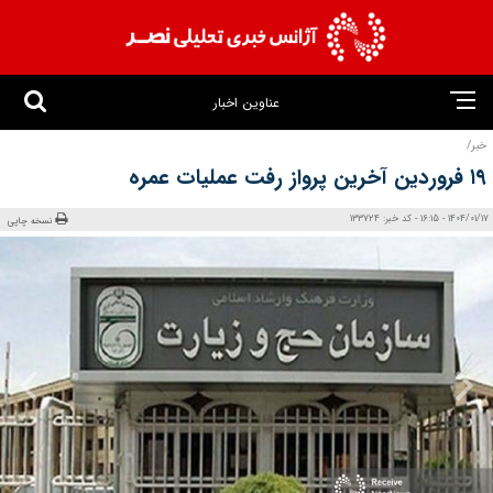
عناوین اخبار
خبر/
۱۹ فروردین آخرین پرواز رفت عملیات عمره
1404/01/17 - 16:15 - کد خبر: 133724
نسخه چاپی