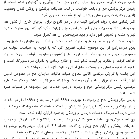
طلب جهت فرآیند صدور ویزا برای زائران حج ۱۴۰۴ پیگیری و آزمایش شده است، از
رئیس مرکز پزشکی حج و زیارت خواست در ثبت معاینات پزشکی و روشن شدن وضعیت
زائرینی که به کمیسیون‌های پزشکی ارجاع شده‌اند، تسریع شود.
اکبر رضایی درباره روند اجرایی ثبت نام در دو کاروان برای ایرانیان خارج از کشور هم
توضیحاتی داد و نماینده ولی فقیه در امور حج و زیارت تاکید کرد که این عملیات جدید
نیاز به دقت و تسهیل امور دارد و باید هزینه‌های آن هم کنترل شود.
علیرضا بیات رئیس سازمان حج و زیارت هم با تاکید بر اینکه این سازمان به هیچ وجه
بنای درآمدزایی از این موضوع ندارد، تصریح کرد که با توجه به سیاست دولت در
خصوص تسهیل امور برای جذب ایرانیان خارج از کشور، در چارچوب قوانین این کار صورت
خواهد گرفت و نظارت بر قیمت تمام شده و اطلاع رسانی به زائران در دستور کار است و
با توجه به توصیه‌های سرپرست حجاج ایرانی نظارت لازم اعمال خواهد شد.
این جلسه با گزارش مرتضی آقایی معاون عتبات عالیات سازمان حج در خصوص تامین
ارز در قالب دینار عراق و تاثیر آن درعملیات و هزینه سفر زائران عتبات و دکتر سید علی
مرعشی رئیس مرکز پزشکی حج و زیارت در باره خدمات این مجموعه در عملیات عمره
ادامه یافت.
رئیس مرکز پزشکی حج و زیارت به ویزیت ۶۶۶۰۰ نفر در مدینه و ۱۲۶۶۰۰ نفر در مکه تا
پایان وقت روز جمعه (۱۵ فروردین) اشاره کرد و گفت: با فعالیت سه درمانگاه در مدینه و
شش درمانگاه در مکه خدمات درمانی و پزشکی به عمره گزاران ارائه شده است.
وی تعداد فوتی‌های عملیات عمره کنونی در مکه و مدینه را ۲۷ و ۷ نفر بیان کرد و در باره
معاینات پزشکی زائران حج پیش رو گفت: تعداد ۴۱۹ نفر برای بررسی‌های بیشتر به
کمیسیون‌های پزشکی ارجاع و تاکنون ۴۳ نفر در کمیسیون‌های استانی تایید شدند.
وی افزود: کمیسیون کشوری هم روز‌های پنج شنبه و جمعه آینده برای رسیدگی به