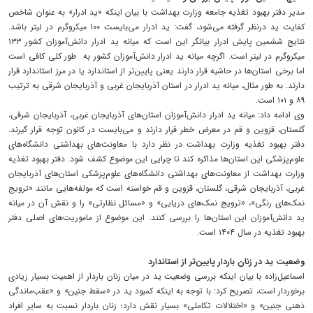
مدیر دفتر بهبود تغذیه جامعه وزارت بهداشت با بیان اینکه «ید ادرار» به عنوان شاخص
کفایت ید درنظر گرفته می‌شود، گفت: ید ادرار می‌بایست ۱۰۰ میکروگرم در لیتر باشد.
نتایج ششمین پایش ادرار بیانگر این است که میانه ید ادرار دانش‌آموزان کشور ۱۳۳
میکروگرم در لیتر است. اگرچه میانه ید ادرار دانش‌آموزان کشور به طور کلی کافی است
اما برخی استان‌ها در حاشیه قرار دارند یعنی پایین‌تر از استاندارد یا در مرز استاندارد قرار
دارند. به طور مثال، میانه ید ادرار در استان آذربایجان غربی و آذربایجان شرقی به ترتیب
۸۹ و ۱۰۱ است.
وی ادامه داد: میانه ید ادرار دانش‌آموزان استان‌های آذربایجان غربی، آذربایجان شرقی،
گلستان، قزوین و قم در معرض خطر قرار دارند و می‌بایست در کانون توجه قرار گیرند.
دفتر بهبود تغذیه وزارت بهداشت در نظر دارد با معاونت‌های بهداشتی دانشگاه‌های
علوم‌پزشکی این استان‌ها مذاکره کند تا چرایی این موضوع کشف شود. دفتر بهبود تغذیه
وزارت بهداشت از معاونت‌های بهداشتی دانشگاه‌های علوم‌پزشکی استان‌های آذربایجان
غربی، آذربایجان شرقی، گلستان، قزوین و قم خواسته است که مولفه‌هایی مانند «ترویج
نمک‌های رنگی»، «ترویج نمک‌های دریایی» و «مسائل نظارتی» را و نقش آن در میانه
ید دانش‌آموزان این استان‌ها را بررسی کنند. این موضوع از ماموریت‌های اصلی دفتر
بهبود تغذیه در سال ۱۴۰۴ است.
وضعیت ید در زنان باردار پایین‌تر از استاندارد
اسماعیل‌زاده با بیان اینکه بررسی وضعیت ید در میان زنان باردار از اهمیت بسیار زیادی
برخوردار است، تصریح کرد: با توجه به اینکه کمبود ید در «سقط جنین» و «عقب‌ماندگی
ذهنی جنین» و «اختلالات تکاملی» بسیار نقش دارد؛ زنان باردار نسبت به سایر افراد