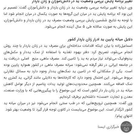
تغییر برنامه پایش بررسی وضعیت ید در دانش‌آموزان و زنان باردار
وی درباره تغییر برنامه بررسی وضعیت ید در زنان باردار و دانش‌آموزان گفت: تصمیم بر
این بود که برنامه پایش ید در میان این گروه‌ها به صورت یکسال در میان انجام شود اما
با توجه به نتایج ششمین پایش بررسی وضعیت مصرف ید در زنان باردار و دانش‌آموزان،
این پایش به صورت سالانه طی ۵ سال آینده انجام می‌شود.
دلایل میانه پایین ید ادرار زنان باردار کشور
اسماعیل‌زاده با بیان اینکه اقدامات مداخله‌ای برای مصرف ید در زنان باردار با چند روش
انجام می‌شود، تصریح کرد: دفتر بهبود تغذیه با استفاده از نمک‌ یددار و مکمل‌های
یدوفولیک می‌تواند نیاز مردم به ید را تامین کند. مصرف ماهی، منبع اصلی دریافت ید
در جامعه ایرانی در نظر گرفته نمی‌شود؛ سرانه مصرف ماهی در کشور همواره پایین بوده
است. یکی از مشکلاتی که در تامین ید نمک‌های یددار وجود دارد به مسائل نظارتی
مربوط می‌شود. این احتمال وجود دارد که کارخانه‌ها به دلایلی مانند گرانی، ید کمتری به
نمک اضافه می‌کنند. همچنین محدودیت‌های تولید یدات پتاسیم از دیگر عوامل کاهش
میانه ید در زنان بار دار کشور است که این موضوع را با پیگیری‌هایی که با وزارت صنعت،
معدن و تجارت «صمت» داشته‌ایم برطرف کرده‌ایم.
وی گفت: همچنین ترویج‌هایی که در طب سنتی انجام می‌شود نیز در میزان میانه ید
کشور اثرگذار است. این موضوع می‌بایست در کانون توجه قرار گیرد تا وضعیت بهتر شود.
انتهای پیام/
خبرگزاری ایسنا