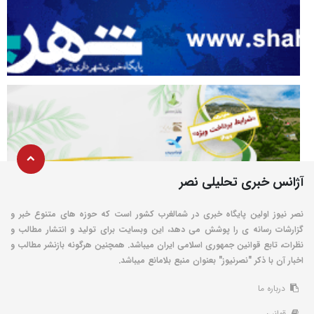
آژانس خبری تحلیلی نصر
نصر نیوز اولین پایگاه خبری در شمالغرب کشور است که حوزه های متنوع خبر و
گزارشات رسانه ی را پوشش می دهد، این وبسایت برای تولید و انتشار مطالب و
نظرات، تابع قوانین جمهوری اسلامی ایران میباشد. همچنین هرگونه بازنشر مطالب و
اخبار آن با ذکر "نصرنیوز" بعنوان منبع بلامانع میباشد.
درباره ما
قوانین