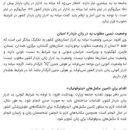
جامعه به ید بیشتری نیاز دارند. انتظار می‌رود که میانه ید ادارار در زنان باردار بیش از
۱۵۰ میکروگرم در لیتر باشد اما میانه ید ادارار در زنان باردار کشور ۱۲۸ میکروگرم در لیتر
است. با توجه به این آمار و ارقام باید گفت میانه ید ادرار زنان باردار کشور در شرایط
«خوب» قرار ندارد.
وضعیت نسبی مطلوب ید در زنان باردار ۶ استان
وی افزود: بررسی وضعیت میانه ید ادرار استان‌های کشور به تفکیک بیانگر این است که
فقط ۶ استان از وضعیت مطلوب برخوردارند. استان‌های گلستان، مرکزی، همدان، سمنان،
فارس، کهگیلویه و بویراحمد، خراسان جنوبی و یزد شرایط به نسبت خوبی دارند و
وضعیت سایر استان‌ها مطلوب نیست. وضعیت ید ادرار زنان باردار کشور مطلوب نیست
اما وضعیت کنونی این مولفه نمی‌تواند بر هوش جنین "IQ" اثرگذار باشد. اگرچه میانه ید
ادرار کنونی زنان باردار کشور نمی‌تواند بر هوش جنین اثرگذار باشد اما در شرایط هشدار
قرار داریم.
اقدام برای تامین مکمل‌های «یدوفولیک»
مدیر دفتر بهبود تغذیه جامعه وزارت بهداشت افزود: با توجه به شرایط کنونی ید ادرار
زنان باردار کشور، اقدامات مداخله‌ای باید به صورت جدی انجام شود. به طور مثال،
اقدامات لازم به منظور تامین مکمل‌های «یدوفولیک» برای دانشگاه‌های علوم‌پزشکی کشور
در حال انجام است. همچنین مکاتبه‌های لازم با انجمن متخصصان زنان و زایمان انجام
شده تا مکمل‌های یدوفولیک برای زنان تجویز شود.