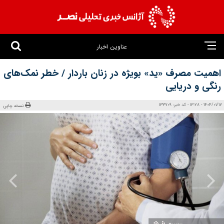
عناوین اخبار
اهمیت مصرف «ید» بویژه در زنان باردار / خطر نمک‌های
رنگی و دریایی
1404/01/17 - 13:28 - کد خبر: 133709
نسخه چاپی