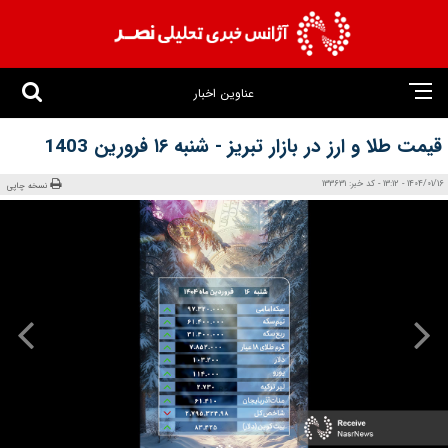
عناوین اخبار
قیمت طلا و ارز در بازار تبریز - شنبه ۱۶ فرورین 1403
1404/01/16 - 13:12 - کد خبر: 133631
نسخه چاپی