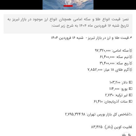
نصر: قیمت انواع طلا و سکه امامی همچنان انواع ارز موجود در بازار تبریز به
تاریخ شنبه ۱۶ فروردین ماه ۱۴۰۴ به شرح زیر است:
📌قیمت طلا و ارز در بازار تبریز - شنبه ۱۶ فروردین ۱۴۰۴
🥇سکه امامی: 97,320,000
🥇نیم سکه: 61,400,000
🥇ربع سکه: 31,400,000
🥇گرم طلای 18 عیار: 7,852,000
💵 دلار: 103,200
💵 یورو: 114,000
💵 لیر ترکیه: 2,730
💵 منات آذربایجان: 61,410
📉شاخص کل بازار بورس تهران: 2,795,324.98
📊بیت کوین (دلار): 83,425