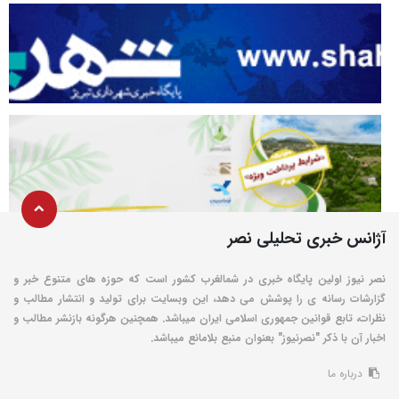
آژانس خبری تحلیلی نصر
نصر نیوز اولین پایگاه خبری در شمالغرب کشور است که حوزه های متنوع خبر و
گزارشات رسانه ی را پوشش می دهد، این وبسایت برای تولید و انتشار مطالب و
نظرات، تابع قوانین جمهوری اسلامی ایران میباشد. همچنین هرگونه بازنشر مطالب و
اخبار آن با ذکر "نصرنیوز" بعنوان منبع بلامانع میباشد.
درباره ما