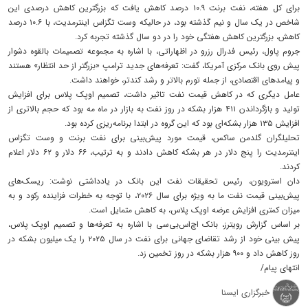
برای کل هفته، نفت برنت ۱۰.۹ درصد کاهش یافت که بزرگترین کاهش درصدی این
شاخص در یک سال و نیم گذشته بود، در حالیکه وست تگزاس اینترمدیت، با ۱۰.۶ درصد
کاهش، بزرگترین کاهش هفتگی خود را در دو سال گذشته تجربه کرد.
جروم پاول، رئیس فدرال رزرو در اظهاراتی، با اشاره به مجموعه تصمیمات بالقوه دشوار
پیش روی بانک مرکزی آمریکا، گفت: تعرفه‌های جدید ترامپ «بزرگتر از حد انتظار» هستند
و پیامدهای اقتصادی، از جمله تورم بالاتر و رشد کندتر، خواهند داشت.
عامل دیگری که در کاهش قیمت نفت تاثیر داشت، تصمیم اوپک پلاس برای افزایش
تولید و بازگرداندن ۴۱۱ هزار بشکه در روز نفت به بازار در ماه مه بود که حجم بالاتری از
افزایش ۱۳۵ هزار بشکه‌ای بود که این گروه در ابتدا برنامه‌ریزی کرده بود.
تحلیلگران گلدمن ساکس، قیمت مورد پیش‌بینی برای نفت برنت و وست تگزاس
اینترمدیت را پنج دلار در هر بشکه کاهش دادند و به ترتیب، ۶۶ دلار و ۶۲ دلار اعلام
کردند.
دان استرویون، رئیس تحقیقات نفت این بانک در یادداشتی نوشت: ریسک‌های
پیش‌بینی قیمت نفت ما به ویژه برای سال ۲۰۲۶، با توجه به خطرات فزاینده رکود و به
میزان کمتری افزایش عرضه اوپک پلاس، به کاهش متمایل است.
بر اساس گزارش رویترز، بانک اچ‌اس‌بی‌سی با اشاره به تعرفه‌ها و تصمیم اوپک پلاس،
پیش بینی خود از رشد تقاضای جهانی برای نفت در سال ۲۰۲۵ را یک میلیون بشکه در
روز کاهش داد و ۹۰۰ هزار بشکه در روز تخمین زد.
انتهای پیام/
خبرگزاری ایسنا