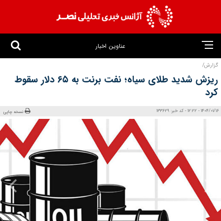
عناوین اخبار
گزارش/
ریزش شدید طلای سیاه؛ نفت برنت به ۶۵ دلار سقوط
کرد
1404/01/16 - 12:22 - کد خبر: 133629
نسخه چاپی