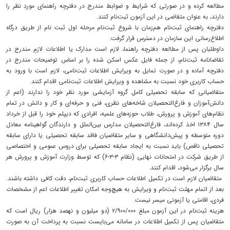
مطالعه کرده و در صورتی که شرایط و ضوابط مندرج در دفترچه راهنمای موردِ نظر را
دارند، به عنوان متقاضی در این آزمون ثبت‌نام کنند.
دفترچه راهنمای ثبت‌نام هم‌زمان با شروع ثبت‌نام مرحله اول ثبت نام از طریق درگاه
اطلاع‌رسانی این سازمان در دسترس قرار گرفت.
داوطلبان پس از مطالعه دفترچه راهنما، لازم است مدارک یا اطلاعات لازمِ مندرج در
تقاضانامه ثبت‌نام، از جمله فایل عکس اسکن شده را بر اساس توضیحات مندرج در
دفترچه آماده و در صورت تمایل به ویرایش اطلاعات ثبت‌نامی، لازم است با ورود به
حساب کاربری خود نسبت به مشاهده و ویرایش اطلاعات ثبت‌نامی اقدام کنند.
متقاضیانی که سابقه تحصیلی کامل گروه آزمایشی مورد نظر خود را ندارند (اعم از
دانش‌آموزان و فارغ‌التحصیلان شاخه‌های نظری، فنی و حرفه‌ای و کار و دانش در تمام
نظام‌های آموزش و پرورش، طلاب حوزه‌های علمیه، افرادی که دیپلم خود را قبل از خرداد
سال ۱۳۸۴ اخذ کرده‌اند، فارغ‌التحصیلان مدارس بین‌الملل و دارندگان گواهینامه معادل
دوره متوسطه و پیش‌دانشگاهی و سایر متقاضیان فاقد سابقه تحصیلی یا دارای سابقه
تحصیلی ناقص) باید نسبت به ایجاد سابقه تحصیلی برای دروس عمومی و اختصاصی
از طریق شرکت در امتحانات نهایی (نظام ۳-۳-۶) که توسط وزارت آموزش و پرورش هر
سال برگزار می‌شود، اقدام کنند.
متقاضیان لازم است در تکمیل اطلاعات حساب کاربری ثبت‌نام، دقت کافی داشته باشند.
بعد از اتمام مهلت ثبت‌نام و ویرایش به هیچ‌وجه امکان تغییر اطلاعات اعم از مشخصات
فردی، اقامتی یا آزمونی میسر نیست.
هزینه ثبت‌نام در این آزمون مبلغ ۲/۹۰۰/۰۰۰ (دو میلیون و نهصد هزار) ریال است که
متقاضیان پس از تکمیل اطلاعات در سامانه می‌بایست نسبت به پرداخت آن به صورت