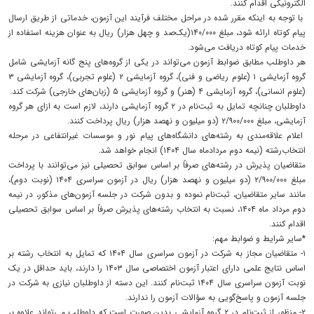
الکترونیکی اقدام کنند.
با توجه به اینکه مقرر شده در مراحل مختلف فرآیند این آزمون، خدماتی از طریق ارسال
پیام کوتاه ارائه شود، مبلغ ۱۴۰/۰۰۰(یک‌صد و چهل هزار) ریال به عنوان هزینه استفاده از
خدمات پیام کوتاه دریافت می‌شود.
هر داوطلب مطابق ضوابط آزمون می‌تواند در یکی از گروه‌های پنج گانه آزمایشی شامل
گروه آزمایشی ۱ (علوم ریاضی و فنی)، گروه آزمایشی ۲ (علوم تجربی)، گروه آزمایشی ۳
(علوم انسانی)، گروه آزمایشی ۴ (هنر) و گروه آزمایشی ۵ (زبان‌های خارجی) شرکت کند.
داوطلبان چنانچه تمایل به ثبت‌نام در ۲ گروه آزمایشی دارند، لازم است به ازای هر گروه
آزمایشی، مبلغ ۲/۹۰۰/۰۰۰ (دو میلیون و نهصد هزار) ریال پرداخت کنند.
اعلام علاقه‌مندی به رشته‌های دانشگاه‌های پیام نور و موسسات غیرانتفاعی در مرحله
انتخاب‌رشته (نیمه دوم مردادماه سال ۱۴۰۴) انجام خواهد شد.
متقاضیان پذیرش در رشته‌های صرفاً بر اساس سوابق تحصیلی نیز می‌توانند با پرداخت
مبلغ ۲/۹۰۰/۰۰۰ (دو میلیون و نهصد هزار) ریال در آزمون سراسری ۱۴۰۴ (نوبت دوم)،
مانند سایر متقاضیان، ثبت‌نام نموده و بدون شرکت در جلسه آزمون‌های مذکور، در نیمه
دوم مرداد ماه ۱۴۰۴، نسبت به انتخاب رشته‌های پذیرش صرفاً بر اساس سوابق تحصیلی
اقدام کنند.
*سایر شرایط و ضوابط مهم:
۱- متقاضیان مجاز به شرکت در آزمون سراسری سال ۱۴۰۴ که تمایل به انتخاب رشته بر
اساس نتایج علمی دارای اعتبار آزمون اختصاصی سال ۱۴۰۳ را دارند، باید حداقل در یک
نوبت آزمون سراسری سال ۱۴۰۴ ثبت‌نام کنند. این دسته از داوطلبان نیازی به شرکت در
جلسه آزمون و پاسخ‌گویی به سؤالات آزمون را ندارند.
۲- منظور از ثبت‌نام در ۲ گروه آزمایشی بدین صورت است که داوطلب می‌تواند علاوه بر