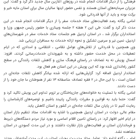
فرهنگی را از دیگر اقدامات انجام شده در روزهای آغازین سال جدید ذکر کرد و گفت: این
عزیزان سرمایه‌های استان هستند و نفس حضور اینها سالیان سال برای استان مایه خیر و
برکت بوده و باید از آنها قدردانی شود.
امامی یگانه رصد فعالیت‌های ستاد خدمات سفر را از دیگر اقدامات انجام شده در این
مدت ذکر کرد و گفت: طی این ۲ هفته ۲ جلسه وبیناری با حضور رئیس جمهور، وزرا و
استانداران برگزار شد ، در استان اردبیل هم جلسات ستاد خدمات سفر در شهرستان‌های
اردبیل، نمین نیر و سرعین تشکیل و نحوه ارائه خدمات به مسافران ارزیابی شد.
وی همچنین با قدردانی از تلاش‌های عوامل نظامی ، انتظامی و امدادی که در ایام
تعطیلات در محل خدمت حضور داشته و به شهروندان خدمات‌رسانی کردند، افزود:
امسال پویش نه به تصادف در راستای فرهنگ سازی و کاهش تلفات رانندگی در سطح
کشور راه‌اندازی شده بود که این پویش در این استان هم فعال بود.
استاندار اردبیل اضافه کرد: گزارش‌هایی که ارائه شده بیانگر کاهش تلفات جاده‌ای در
استان است ، با این حال در ۲ فقره تصادف متاسفانه ۱۳ نفر از هموطنان ما جان خود را از
دست دادند.
امامی یگانه با تسلیت به خانواده‌های جان‌باختگان بر لزوم تداوم این پویش تاکید کرد و
گفت: حتما باید به قوانین و مقررات رانندگی پایبند باشیم و توصیه‌های کارشناسان را
رعایت کنیم تا در پایان سال تلفات جاده‌ای در کشور و استان کاهش یابد.
مقام عالی دولت در استان اردبیل همچنین با اشاره به اقدامات ستاد تنظیم بازار استان
در ایام اخیر اظهار کرد: در راستای تامین اقلام اساسی و مورد نیاز مردم دستگاه‌های ذیربط
و فرمانداران استان بر فعالیت‌های بازار نظارت داشتند و در این مدت کمبودی در استان
مشاهده نشد.
امامی یگانه ادامه داد: عوامل ستاد مدیریت بحران استان در این مدت آماده‌باش بودند