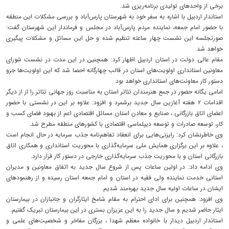
برخی از واحدهای تولیدی برنامه‌ریزی شد.
استاندار اردبیل با اشاره به سفر خود به شهرستان پارس‌آباد و بررسی مشکلات این منطقه
با حضور امام جمعه، نماینده مردم پارس‌آباد در مجلس و فرماندار این شهرستان گفت:
صورتجلسه این نشست چهار ساعته تنظیم شده و حل این مسائل و مشکلات پیگیری
خواهد شد.
مقام عالی دولت در استان اردبیل اظهار کرد: همچنین در این مدت در نشست شورای
معاونین استانداری اولویت‌های استان در قالب چهارگانه احصا شد که این اولویت‌ها جزو
دستور کار معاونت‌های استانداری خواهد بود.
امامی یگانه حضور در جمع هنرمندان تئاتر استان به مناسبت روز جهانی تئاتر را از از دیگر
اقدامات ۲ هفته آغازین سال جدید برشمرد و افزود: علاوه بر این در نشستی با حضور
اعضای اتاق بازرگانی ، صنایع و معادن استان مسائل اقتصادی اعم از بهبود فضای کسب و
کار، توسعه صادرات و توسعه دیپلماسی اقتصادی با کشورهای منطقه مطرح شد.
وی خاطرنشان کرد: رایزنی‌هایی برای انعقاد تفاهم‌نامه جذب سرمایه در حال انجام است
، علاوه بر این برگزاری همایش ملی سرمایه‌گذاری با محوریت استانداری و همکاری اتاق
بازرگانی استان و با محوریت جذب سرمایه‌گذاری خارجی در دستور کار قرار دارد.
وی ادامه داد: در اولین ساعات پس از شروع سال جدید به اتفاق معاونین و مدیران
استانی خدمت نماینده ولی فقیه در استان و امام جمعه استان رسیده و از رهنمودهای
ایشان در ساعات اولیه سال جدید بهره‌مند شدیم.
وی افزود: همچنین برای ادای احترام به مقام شامخ ایثارگران و جانبازان در بیمارستان
ایثار حاضر شدیم و سال جدید را به این عزیزان بستری در این بیمارستان تبریک گفتیم.
استاندار اردبیل دیدار با خانواده معظم شهدا ، بزرگان مفاخر و شخصیت‌های علمی و