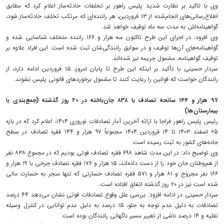
وی با تاکید بر نظارت شدید پلیس راهور بر تخلفات حادثه‌ساز اعلام کرد که مطابق
اطلاع‌رسانی‌های انجام‌شده از ۱۳ فروردین، هر راننده‌ای که مرتکب تخلف حادثه‌ساز شود،
گواهینامه‌اش به مدت سه ماه توقیف خواهد شد.
وی افزود: در اجرای این طرح تاکنون سه هزار و ۱۶۶ راننده متخلف شناسایی شده و
گواهینامه‌های آن‌ها توقیف و در سوابق رانندگی‌شان ثبت شده است. این افراد علاوه بر
توقیف گواهینامه، مشمول جریمه نیز شده‌اند.
سردار حسینی با تأکید بر اینکه این طرح تا پایان امروز، ۱۵ فروردین ادامه دارد، از
رانندگان خواست که قوانین را رعایت کنند تا مشمول برخوردهای قانونی پلیس نشوند.
۹۷ هزار و ۱۴۴ سانحه تصادف با ۸۳۸ جان‌باخته در ۲۰ روز گذشته (جمع‌بندی با
بیمارستان‌ها)
رئیس پلیس راهور فراجا با ارائه آخرین آمار تصادفات نوروزی ۱۴۰۴، اعلام کرد که در بازه
۲۵ اسفند ۱۴۰۳ تا ۱۴ فروردین ۱۴۰۴ مجموعاً ۹۷ هزار و ۱۴۴ فقره تصادف در سطح
جاده‌های کشور به ثبت رسیده است.
وی توضیح داد: در این مدت شاهد ۶۹۸ فقره تصادف فوتی بودیم که در مجموع ۸۳۸ نفر
از هم‌وطنان جان خود را از دست داده‌اند، ۱۵ هزار و ۱۷۶ فقره تصادف جرحی با ۱۹ هزار و
۱۶۶ نفر مجروح و ۸۱ هزار و ۵۷۱ فقره تصادف خسارتی که تنها منجر به خسارت مالی
شده است نیز در ۲۰ روز گذشته اتفاق افتاده است.
سردار حسینی در ادامه افزود: بررسی علل وقوع تصادفات فوتی نشان می‌دهد ۴۴ درصد
تصادفات به دلیل عدم توجه به جلو، ۱۵ درصد به دلیل عدم توانایی در کنترل وسیله
نقلیه و ۱۴ درصد ناشی از تغییر مسیر ناگهانی رانندگان بوده است.