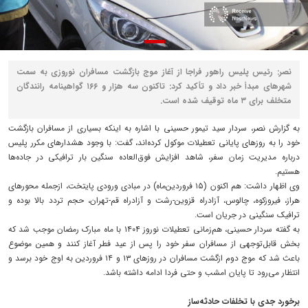
نصر: رئیس پلیس راهور فراجا از آغاز موج بازگشت مسافران نوروزی به سمت
شهرهای مبدأ خبر داد و تأکید کرد: تاکنون سه هزار و ۱۶۶ گواهینامه رانندگان
متخلف برای ۳ ماه توقیف شده است.
به گزارش نصر، سردار سید تیمور حسینی با اشاره به اینکه بسیاری از مسافران بازگشت
خود را به روزهای پایانی تعطیلات موکول کرده‌اند، گفت: با وجود هشدارهای مکرر پلیس
درباره مدیریت زمان سفر، شاهد افزایش فوق‌العاده سنگین بار ترافیکی در جاده‌ها
هستیم.
وی اظهار داشت: هم اکنون (۱۵ فروردین‌ماه) در مبادی ورودی پایتخت، ازجمله محورهای
هراز، فیروزکوه، چالوس، آزادراه قزوین-رشت و آزادراه قم-تهران، حجم تردد بالا بوده و
ترافیک سنگینی در جریان است.
به گفته سردار حسینی، هم‌زمانی تعطیلات نوروز ۱۴۰۴ با ماه مبارک رمضان موجب شد که
بخش قابل‌توجهی از مسافران سفر خود را پس از عید فطر آغاز کنند و همین موضوع
باعث شد که موج دوم ازگشت مسافران در روزهای ۱۳ و ۱۴ فروردین به اوج خود برسد و
انتظار می‌رود تا پایان امشب و حتی فردا ادامه داشته باشد.
برخورد جدی با تخلفات حادثه‌ساز