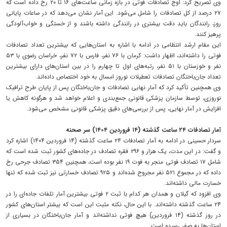
وی تصریح کرد: اوج تصادفات فوتی در بازه زمانی ساعت‌های ۱۶ تا ۲۰ رخ داده است که
۲۷ درصد از کل تصادفات را شامل می‌شود. این آمار نشان می‌دهد که در ساعات پایانی
روز، رانندگان باید دقت بیشتری در رانندگی داشته باشند و از خستگی و خواب‌آلودگی
پرهیز کنند.
این مقام ارشد انتظامی در ادامه با اشاره به استان‌هایی که بیشترین تعداد تصادفات
فوتی را داشته‌اند، اظهار داشت: کرمان با ۷۶ نفر، فارس با ۷۲ نفر، خراسان رضوی با ۵۳
نفر و خوزستان با ۵۱ نفر، رتبه‌های اول تا چهارم را در بین استان‌های دارای بیشترین
تعداد جان‌باختگان تصادفات تعطیلات نوروز امسال به خود اختصاص داده‌اند.
وی همچنین تأکید کرد که آمار نهایی تصادفات و جان‌باختگان پس از پایان طرح ترافیک
نوروزی، توسط سازمان پزشکی قانونی جمع‌بندی و اعلام خواهد شد و هرگونه کاهش یا
افزایش در آمار نهایی، پس از بررسی‌های دقیق پزشکی قانونی مشخص می‌شود.
آمار تصادفات ۲۴ ساعت گذشته (۱۴ فروردین ۱۴۰۴) سر صحنه
سردار حسینی در ادامه به آمار تصادفات ۲۴ ساعت گذشته (۱۴ فروردین ۱۴۰۴) اشاره کرد
و گفت: در این مدت، یک هزار و ۲۹۶ فقره تصادف در جاده‌های کشور ثبت شده است که
شامل ۱۷ تصادف فوتی منجر به فوت ۱۹ نفر بوده است، همچنین ۳۵۴ تصادف جرحی رخ
داده که در مجموع ۵۲۱ نفر مجروح شده‌اند و ۹۲۵ تصادف خسارتی نیز ثبت شده که تنها
خسارت مالی داشته‌اند.
وی افزود که گیلان و همدان هر کدام با ثبت ۲ فوتی بیشترین آمار تلفات جاده‌ای را در
۲۴ ساعت گذشته داشته‌اند. با این حال، نکته مثبت این است که بیشتر استان‌های کشور
در روز گذشته (۱۴ فروردین) هیچ فوتی نداشته‌اند و آمار جان‌باختگان در بسیاری از
استان‌ها به صفر رسیده است.