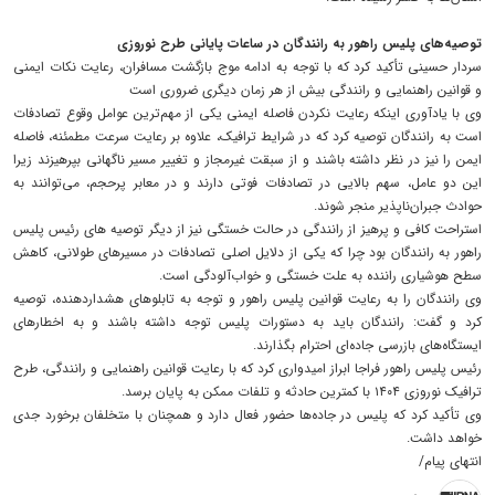
توصیه‌های پلیس راهور به رانندگان در ساعات پایانی طرح نوروزی
سردار حسینی تأکید کرد که با توجه به ادامه موج بازگشت مسافران، رعایت نکات ایمنی
و قوانین راهنمایی و رانندگی بیش از هر زمان دیگری ضروری است
وی با یادآوری اینکه رعایت نکردن فاصله ایمنی یکی از مهم‌ترین عوامل وقوع تصادفات
است به رانندگان توصیه کرد که در شرایط ترافیک، علاوه بر رعایت سرعت مطمئنه، فاصله
ایمن را نیز در نظر داشته باشند و از سبقت غیرمجاز و تغییر مسیر ناگهانی بپرهیزند زیرا
این دو عامل، سهم بالایی در تصادفات فوتی دارند و در معابر پرحجم، می‌توانند به
حوادث جبران‌ناپذیر منجر شوند.
استراحت کافی و پرهیز از رانندگی در حالت خستگی نیز از دیگر توصیه های رئیس پلیس
راهور به رانندگان بود چرا که یکی از دلایل اصلی تصادفات در مسیرهای طولانی، کاهش
سطح هوشیاری راننده به علت خستگی و خواب‌آلودگی است.
وی رانندگان را به رعایت قوانین پلیس راهور و توجه به تابلوهای هشداردهنده، توصیه
کرد و گفت: رانندگان باید به دستورات پلیس توجه داشته باشند و به اخطارهای
ایستگاه‌های بازرسی جاده‌ای احترام بگذارند.
رئیس پلیس راهور فراجا ابراز امیدواری کرد که با رعایت قوانین راهنمایی و رانندگی، طرح
ترافیک نوروزی ۱۴۰۴ با کمترین حادثه و تلفات ممکن به پایان برسد.
وی تأکید کرد که پلیس در جاده‌ها حضور فعال دارد و همچنان با متخلفان برخورد جدی
خواهد داشت.
انتهای پیام/