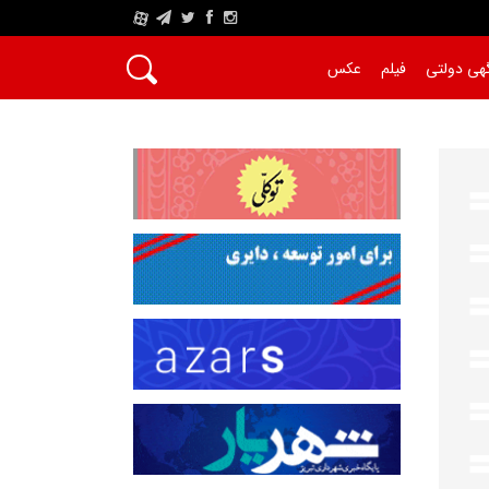
A
هی دولتی
فیلم
عکس