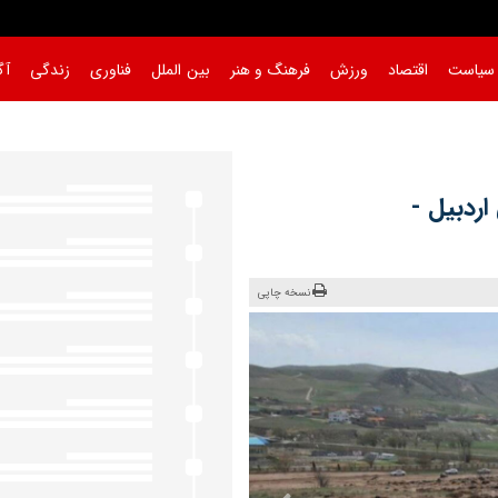
سیاست
اقتصاد
ورزش
فرهنگ و هنر
بین الملل
فناوری
زندگی
آگ
ستند/
|
اردبیل -
نسخه چاپی