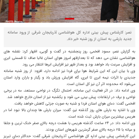
نصر: کارشناس پیش بینی اداره کل هواشناسی آذربایجان شرقی از ورود سامانه
جدید بارشی به استان از روز شنبه خبر داد.
به گزارش نصر، مسود افخمی روز پنجشنبه در گفت و گویی، اظهار کرد: نقشه های
هواشناسی نشان می دهد که تا بعدازظهر امروز هوای استان غالبا صاف تا قسمتی ابری
و افزایش سرعت باد خواهد بود و بعداز ظهر نیز افزایش ابرها انتظار می رود.
وی با بیان این که این شرایط هوا برای فردا نیز ادامه دارد، افزود: از روز شنبه سامانه
جدیدی با اثرات نیمه ابری تا ابری، گاه افزایش ورزش باد و رگبار و باران وارد استان
می‌شود که محدوده اثر آن نیز کل استان است.
وی ادامه داد: در اثر فعالیت این سامانه، احتمال تگرگ در نواحی مستعد، مه در برخی
نواحی و برف در ارتفاعات پیش بینی می شود و یکشنبه نیز از استان خارج خواهد شد.
افخمی گفت: دمای هوای استان فردا و شنبه به صورت جزئی کاهش خواهد یافت.
وی با اشاره به بارش های روز گذشته نیز، گفت: میزان بارش ها چندان بالا نبود اما در
هریس بیشترین میزان بارش ثبت شده است.
وی ادامه داد: در ۲۴ ساعت گذشته هریس با هشت درجه بالای صفر خنک ترین و جلفا
و میانه با ۲۵ درجه بالای صفر گرمترین شهرهای استان بودند.
این کارشناس پیش بینی اداره کل هواشناسی آذربایجان شرقی گفت: حداکثر دمای تبریز