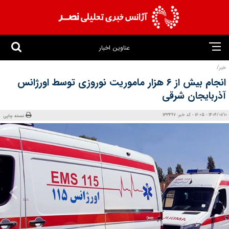
عناوین اخبار
خبر/
انجام بیش از ۶ هزار ماموریت نوروزی توسط اورژانس
آذربایجان شرقی
1404/01/10 - 16:05 - کد خبر: 133497
نسخه چاپی