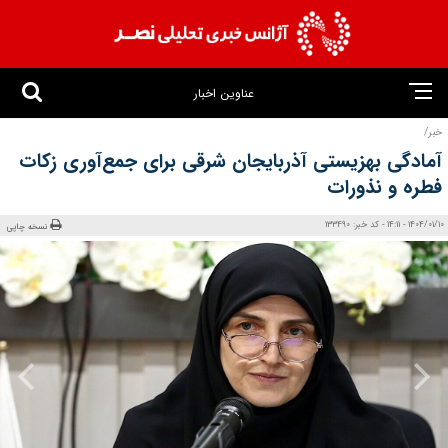
عناوین اخبار
خبر/
آمادگی بهزیستی آذربایجان شرقی برای جمع‌آوری زکات
فطره و نذورات
1404/01/10 - 14:11 - کد خبر: 133490
نسخه چاپی