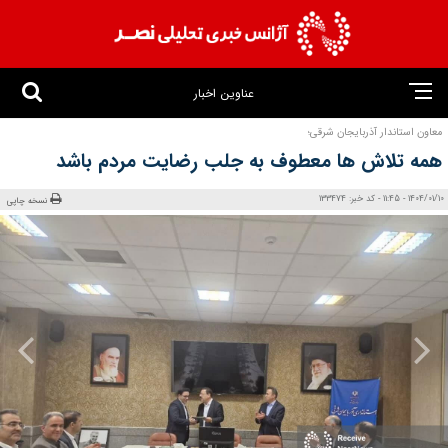
عناوین اخبار
معاون استاندار آذربایجان شرقی؛
همه تلاش ها معطوف به جلب رضایت مردم باشد
1404/01/10 - 11:45 - کد خبر: 133474
نسخه چاپی