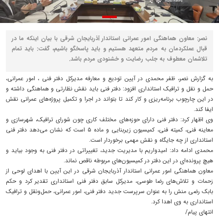
نصر: معاون هماهنگی امور عمرانی استاندار آذربایجان شرقی با بیان اینکه ما در
قبال عملکردمان به مردم متعهد هستیم و باید پاسخگو باشیم، گفت: باید تمام
تلاشمان معطوف به جلب رضایت و خشنودی مردم باشد.
به گزارش نصر، ظفر محمدی در آیین تودیع و معارفه مدیرکل دفتر فنی ، امور عمرانی،
حمل و نقل و ترافیک استانداری افزود: دفتر فنی باید نقش نظارتی و هماهنگی داشته و
در این چارچوب برنامه‌ریزی و کار کند تا بتواند در اجرا و تکمیل پروژه‌های عمرانی نقش
ایفا کند.
وی اظهار کرد: دفتر فنی دارای حوزه‌های مختلف کاری چون شورای ترافیک، شهرسازی و
معاینه فنی، کمیته فنی، کمیسیون زیربنایی و ماده ۵ است که نشان می‌دهد دفتر فنی
استانداری از چه جایگاه و نقش مهمی برخوردار است.
محمدی ادامه داد: امیدواریم با مدیریت جدید، تغییراتی در دفتر فنی به وجود بیاید و
هیچ پرونده‌ای در این دفتر در کمیسیون‌های مربوطه ناقص نماند.
معاون هماهنگی امور عمرانی استاندار آذربایجان شرقی در این آیین با اهدای لوحی از
زحمات و تلاش‌های رضا طوسی، مدیرکل سابق دفتر فنی استانداری تقدیر کرد و حکم
بابک رضی منش را به عنوان سرپرست جدید دفتر فنی، امور عمرانی، حمل‌ونقل و ترافیک
استانداری به وی اهدا کرد.
انتهای پیام/