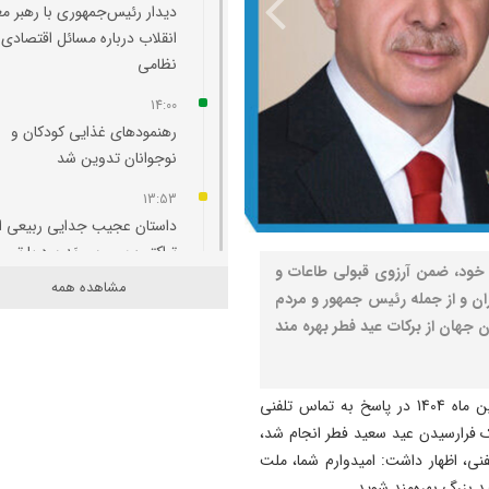
دیدار رئیس‌جمهوری با رهبر م
انقلاب درباره مسائل اقتصادی 
نظامی
14:00
رهنمودهای غذایی کودکان و
نوجوانان تدوین شد
13:53
داستان عجیب جدایی ربیعی از
تراکتور؛ سرمربی بَد بود یا تصم
 خود، ضمن آرزوی قبولی طاعات و
مدیران باشگاه؟
مشاهده همه
ران و از جمله رئیس جمهور و مردم
13:50
 جهان از برکات عید فطر بهره مند
۴۰ درصد از شهدای دو جنگ ا
با استفاده از علم ژنتیک شناسا
شدند/ ۳۵۱۹ شهید جنگ رمضان
به گزارش نصر، مسعود پزشکیان بعد از ظهر شنبه 9 فروردین ماه 1404 در پاسخ به تماس تلفنی
 فرارسیدن عید سعید فطر انجام شد،
13:41
ی، اظهار داشت: امیدوارم شما، ملت
صدورگواهینامه موتورسیکلت ب
د بزرگ بهره‌مند شوید.