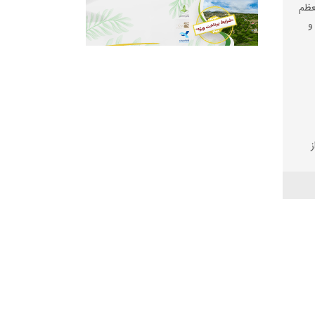
عظم
و
یم
خیر
یی
رای