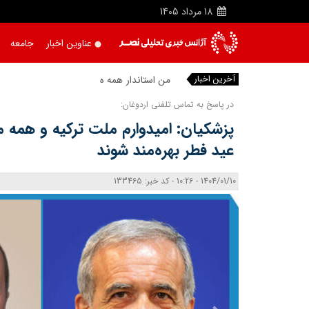
18
مرداد
1405
عناوین اخبار
جامعه
آخرین اخبار
من استاندار همه هستم/ پیگیر
|
در پاسخ به تماس تلفنی اردوغان:
پزشکیان: امیدوارم ملت ترکیه و همه م
عید فطر بهره‌مند شوند
1404/01/10 - 10:26 - کد خبر: 133465