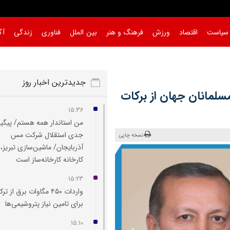
سیاست
اقتصاد
ورزش
فرهنگ و هنر
بین الملل
فناوری
زندگی
آگ
جدیدترین اخبار روز
سلمانان جهان از برکات
15:36
من استاندار همه هستم/ پیگی
جدی استقلال شرکت مس
نسخه چاپی
آذربایجان/ ماشین‌سازی تبریز،
کارخانه کارخانه‌ساز است
15:23
واردات ۴۵۰ مگاوات برق از تر
برای تامین نیاز پتروشیمی‌ها
15:10