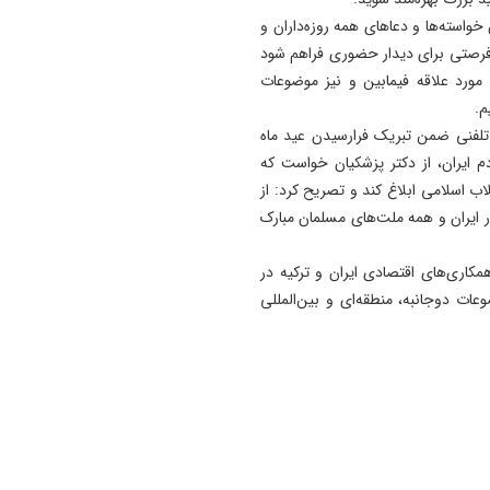
زنان؛ در آینده نزدیک/ تردد بان
واسته‌ها و دعاهای همه روزه‌داران و
با موتور به‌ صرفه‌تر است
ی فرصتی برای دیدار حضوری فراهم شود
13:31
 مورد علاقه فیمابین و نیز موضوعات
وزیر کشور: خدشه به همبستگ
م.
ملی گناهی نابخشودنی است
تلفنی ضمن تبریک فرارسیدن عید ماه
 ایران، از دکتر پزشکیان خواست که
13:27
ب اسلامی ابلاغ کند و تصریح کرد: از
مجلس با سازوکار ضبط اموال و
ر ایران و همه ملت‌های مسلمان مبارک
دارایی‌های عاملان جنایات
بین‌المللی موافقت کرد
اری‌های اقتصادی ایران و ترکیه در
13:19
ات دوجانبه، منطقه‌ای و بین‌المللی
فراخوان هفتمین جشنواره سر
تئاترخیابانی و فضای باز " تبری
"