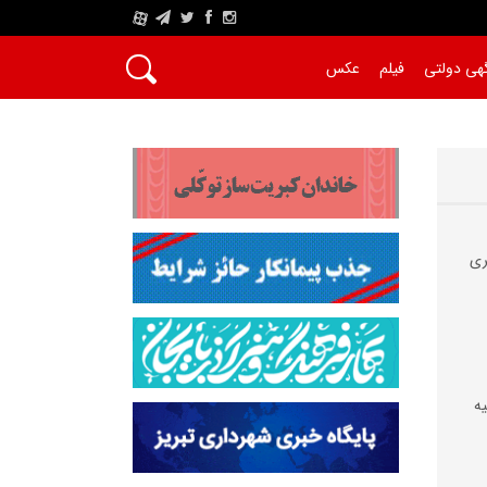
A
هی دولتی
فیلم
عکس
ری
کیه