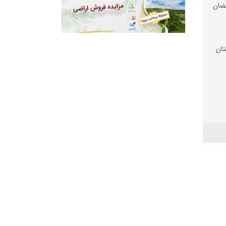
ضان
تان
 شد
 زیر
رم