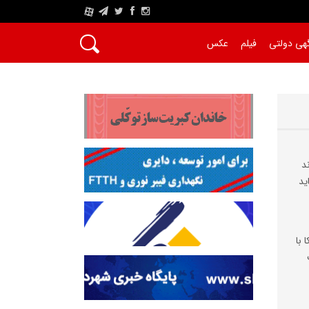
A
هی دولتی
فیلم
عکس
د
ید
 با