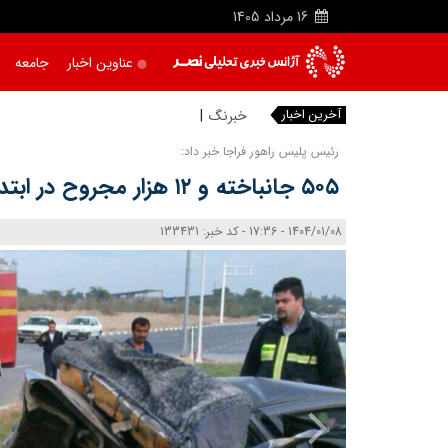
16
مرداد
1405
عناوین اخبار
جامعه
آخرین اخبار
رئیس پلیس راهور فراجا خبر داد:
۵۰۵ جانباخته و ۱۲ هزار مجروح در ابتدای طرح نوروزی در کشور
1404/01/08 - 17:36 - کد خبر: 133431