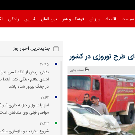
سیاست
اقتصاد
ورزش
فرهنگ و هنر
بین الملل
فناوری
زندگی
آگ
جدیدترین اخبار روز
20:45
نسخه چاپی
بقائی: پیش از آنکه کسی بتوان
ادعای غنائم جنگی کند، ابتدا با
در جنگ پیروز شده باشد
20:42
اظهارات وزیر خزانه‌ داری آمریکا
مواضع قبلی وی متناقض است
20:33
شروع تخریب و بازسازی ملک