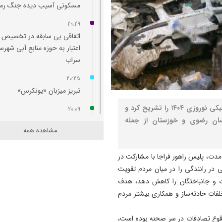
مسکونی آسیب‌ دیده جنگ رم
20:29
اتفاقی بی سابقه در تخصیص
اعتبار به حوزه منابع آبی شهرس
سراب
20:25
تبریز میزبان «یونکرس»
نصر: رئیس پلیس راهور فراجا آخرین جزییات طرح ترافیکی نوروزی ۱۴۰۴ را تشریح کرد و
20:09
سان رضوی و خوزستان از جمله
آتش سوزی در رضوانشهر مهار
مشاهده همه
19:41
آتش‌ سوزی دستگاه خنک‌ کننده
مدت، پلیس راهور فراجا با مشارکت در
پل عالی‌ نسب تبریز
ی در رانندگی را در میان مردم تقویت
فات و جانباختگان را کاهش دهد، هدف
19:27
فات حادثه‌ساز و همکاری بیشتر مردم
دروغ بستن به رهبری قطعاً ج
بسیار بزرگی است
وقوع تصادفات در سر صحنه بوده است،