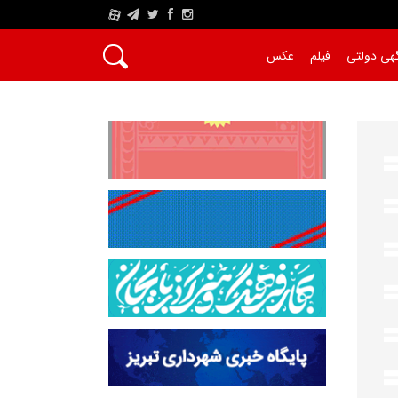
A
هی دولتی
فیلم
عکس