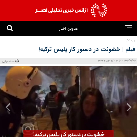
عناوین اخبار
ویدئو/
فیلم | خشونت در دستور کار پلیس ترکیه!
1404/01/04 - 10:50 - کد خبر: 133311
نسخه چاپی