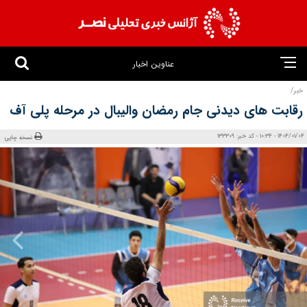
عناوین اخبار
خبر/
رقابت های دیدنی جام رمضان والیبال در مرحله پلی آف
1404/01/04 - 10:34 - کد خبر: 133309
نسخه چاپی