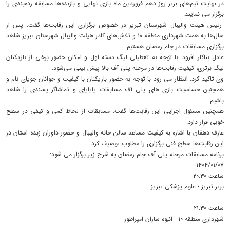
در نهایت تیم‌های برتر روز دهم فروردین ماه بازی نهایی و بازنده‌ها مسابقه رده‌بندی را
برگزار می نمایند.
رئیس هیئت والیبال شهرستان تبریز در خصوص برگزاری این رقابت‌ها گفت: پس از
سال‌ها به همت شهرداری منطقه ۱۰ و تلاش‌های کادر هیئت والیبال شهرستان تبریز شاهد
برگزاری مسابقات در جام رمضان هستیم.
عادل بناکار افزود: با توجه به تعطیلی لیگ دسته اول و امکان حضور برخی از بازیکنان
لیگ برتری، کیفیت رقابت‌ها در مرحله پلی آف بالا پیش بینی می‌شود.
وی تاکید کرد: انتظار می رود با توجه به حضور بازیکنان با کیفیت و جوانان جویای نام و
همچنین حساسیت بازی های پلی آف مسابقات پایاپای و تماشاگر پسندی را شاهد
باشیم.
همچنین مسئول اجرایی این رقابت‌ها گفت: مسابقات از لحاظ کمی و کیفی در سطح
خوبی قرار دارد.
عارف دهقان با اشاره به کیفیت مساعد سالن خانه والیبال و حضور داوران زبده استان در
این رقابت‌ها سطح فنی برگزاری را مطلوب توصیف کرد.
برنامه مسابقات مرحله پلی آف جام رمضان به شرح زیر برگزار می شود:
۱۴۰۴/۰۱/۰۷
ساعت ۲۰:۳۰
برتر تبریز - علوم پزشکی تبریز
ساعت ۲۱:۳۰
شهرداری منطقه 10 - انبوه سازان امپراطور