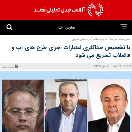
عناوین اخبار
سرپرست شرکت آب و فاضلاب آذربایجان شرقی:
با تخصیص حداکثری اعتبارات اجرای طرح های آب و
فاضلاب تسریع می شود
1404/01/03 - 10:50 - کد خبر: 133291
نسخه چاپی