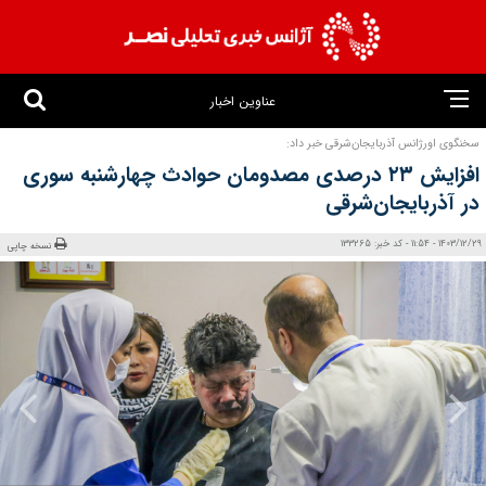
عناوین اخبار
سخنگوی اورژانس آذربایجان‌شرقی خبر داد:
افزایش ۲۳ درصدی مصدومان حوادث چهارشنبه سوری
در آذربایجان‌شرقی
1403/12/29 - 11:54 - کد خبر: 133265
نسخه چاپی