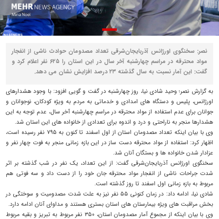
نصر: سخنگوی اورژانس آذربایجان‌شرقی تعداد مصدومان حوادث ناشی از انفجار
مواد محترقه در مراسم چهارشنبه آخر سال در این استان را ۶۲۵ نفر اعلام کرد و
گفت: این آمار نسبت به سال گذشته ۲۳ درصد افزایش نشان می دهد.
به گزارش نصر؛ وحید شادی نیا، روز چهارشنبه در گفت و گویی افزود: با وجود هشدارهای
اورژانس، پلیس و دستگاه های امدادی و خدماتی به مردم به ویژه کودکان، نوجوانان و
جوانان برای عدم استفاده از مواد محترقه در مراسم چهارشنبه آخر سال، عدم توجه به این
هشدارها منجر به ناراحتی و درد و اندوه برای تعدادی از خانواده های این استان شد.
وی با بیان اینکه تعداد مصدومان استان از اول اسفند تا کنون به ۷۹۵ نفر رسیده است،
اظهار کرد: استفاده از مواد محترقه دست ساز در این بازه زمانی منجر به فوت چهار نفر و
عزادار شدن خانواده ها و بستگان آنان شد.
سخنگوی اورژانس آذربایجان‌شرقی گفت: از این تعداد، یک نفر در شب گذشته بر اثر
شدت جراحات ناشی از انفجار مواد محترقه جان خود را از دست داد و سه فوتی هم
مربوط به بازه زمانی اول اسفند تا روز گذشته است.
شادی نیا، ادامه داد: در زمان کنونی ۵۵ نفر نیز به علت شدت مصدومیت و سوختگی در
بخش مراقبت های ویژه بیمارستان های استان بستری هستند و مداوای آنان ادامه دارد.
وی با بیان اینکه از مجموع آمار مصدومان استان، ۳۵۰ نفر مربوط به تبریز و بقیه مربوط