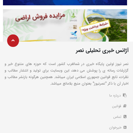
آژانس خبری تحلیلی نصر
نصر نیوز اولین پایگاه خبری در شمالغرب کشور است که حوزه های متنوع خبر و
گزارشات رسانه ی را پوشش می دهد، این وبسایت برای تولید و انتشار مطالب و
نظرات، تابع قوانین جمهوری اسلامی ایران میباشد. همچنین هرگونه بازنشر مطالب و
اخبار آن با ذکر "نصرنیوز" بعنوان منبع بلامانع میباشد.
درباره ما
قوانین
تماس
خبرخوان