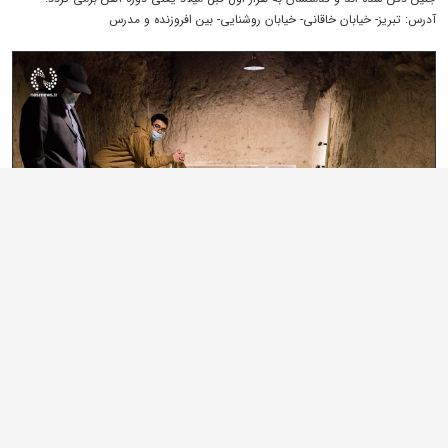
آدرس: تبریز- خیابان خاقانی- خیابان روشنایی- بین افروزنده و مدرس
موزه صدا
این موزه اولین موزه صدا و موسیقی است که خصوصی طراحی و اداره می‌شود. صاحب