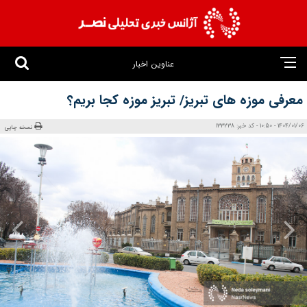
عناوین اخبار
معرفی موزه های تبریز/ تبریز موزه کجا بریم؟
1404/01/06 - 10:50 - کد خبر: 133238
نسخه چاپی