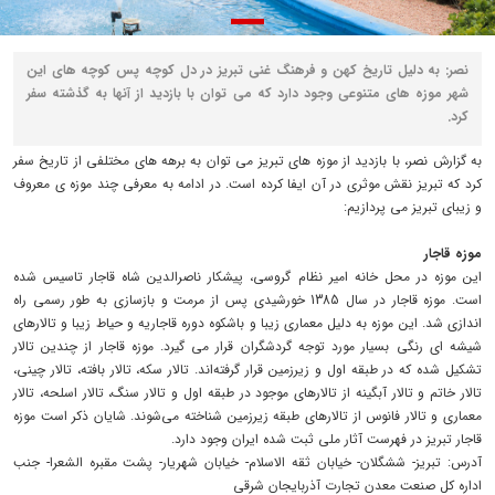
نصر: به دلیل تاریخ کهن و فرهنگ غنی تبریز در دل کوچه پس کوچه های این
شهر موزه های متنوعی وجود دارد که می توان با بازدید از آنها به گذشته سفر
کرد.
به گزارش نصر، با بازدید از موزه های تبریز می توان به برهه های مختلفی از تاریخ سفر
کرد که تبریز نقش موثری در آن ایفا کرده است. در ادامه به معرفی چند موزه ی معروف
و زیبای تبریز می پردازیم:
موزه قاجار
این موزه در محل خانه امیر نظام گروسی، پیشکار ناصرالدین شاه قاجار تاسیس شده
است. موزه قاجار در سال 1385 خورشیدی پس از مرمت و بازسازی به طور رسمی راه
اندازی شد. این موزه به دلیل معماری زیبا و باشکوه دوره قاجاریه و حیاط زیبا و تالارهای
شیشه ای رنگی بسیار مورد توجه گردشگران قرار می گیرد. موزه قاجار از چندین تالار
تشکیل شده که در طبقه اول و زیرزمین قرار گرفته‌اند. تالار سکه، تالار بافته، تالار چینی،
تالار خاتم و تالار آبگینه از تالارهای موجود در طبقه اول و تالار سنگ، تالار اسلحه، تالار
معماری و تالار فانوس از تالارهای طبقه زیرزمین شناخته می‌شوند. شایان ذکر است موزه
قاجار تبریز در فهرست آثار ملی ثبت شده ایران وجود دارد.
آدرس: تبریز- ششگلان- خیابان ثقه الاسلام- خیابان شهریار- پشت مقبره الشعرا- جنب
اداره کل صنعت معدن تجارت آذربایجان شرقی