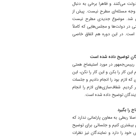
لت می‌کنند و ظاهرا برخی به دنبال
15:30
چ وجه مسئله‌ای مطرح نیست. پیش از
تاخیر در پرداخت حق العمل جا
تفی شد. موضوع جدیدی مطرح نیست
های سوخت وارد پنجمین ماه 
در دولت‌ها و مجلس‌هایی که کاملاً
است. در این دوره هم اتفاق خاصی
15:00
پزشکیان: مصلحتی بالاتر از و
و انسجام نیست/ تاکید بر ن
گان توضیح داده شده است
خبرنگاران در ایجاد فضای همد
 رییس‌جمهور در مورد استیضاح همتی
ین کار را بکن و این کار را نکن، این
که لازم بود را انجام دادیم و جلسات
ر کردیم. شفاف‌سازی‌های لازم را انجام
ایندگان توضیح داده شده است.
ح را بگیرد
اصلا ربطی به معاون پارلمانی ندارد که
ری بیشتری کنیم و جلساتی برای توضیح
 خود را دارد و نمایندگان نیز نظرات