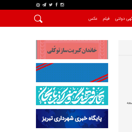
A
هی دولتی
فیلم
عکس
عه