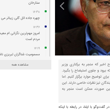
ستارخان
16:38
چهره جاده ائل‌ گلی زیباتر می‌
16:36
امروز مهم‌ترین نگرانی‌ ام مع
مردم است
16:19
مسمومیت شناگران تبریزی نا
از واکنش مواد ضدعفونی‌ کننده
ح اخیر که منجر به برکناری وزیر
مشاهده همه
15:56
ه برود و جلوی استیضاح را بگیرد.
معافیت برخی دانشگاه‌ها از اج
ای توضیح موارد برگزار کنیم. اما
طرح جدید تغذیه دانشجویان/
ندگان نیز نظرات خاصی دارند. این
اجرای طرح مرحله‌ای خواهد بو
 این صورت، ممکن است منجر به
15:48
دستگیری سارق قمه بدست ت
فت‌وگو با ایلنا، در رابطه با اینکه
عوامل کلانتری ۱۹ تبريز + فیلم