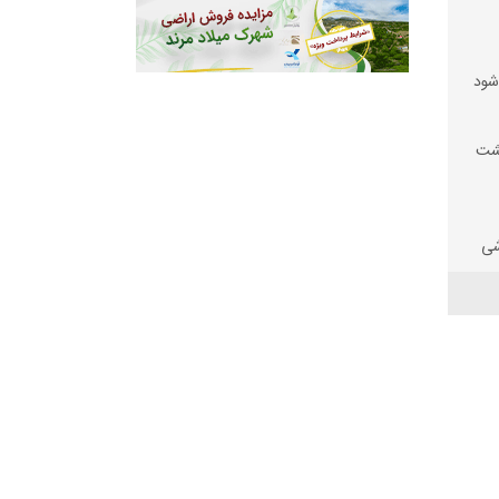
 شود
یشت
شی
 بود
رای
د
وسط