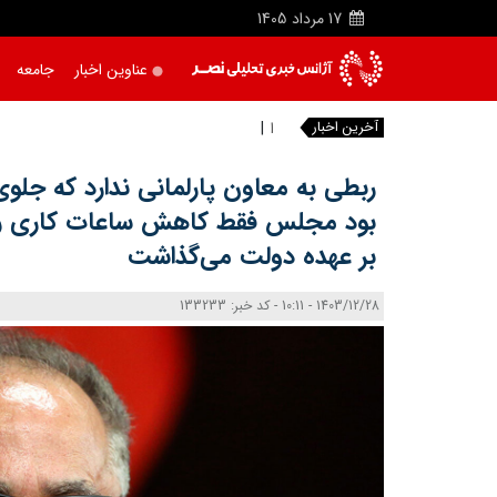
17
مرداد
1405
عناوین اخبار
جامعه
آخرین اخبار
احداث کلینی
ربطی به معاون پارلمانی ندارد که جلوی
بود مجلس فقط کاهش ساعات کاری را ت
بر عهده دولت می‌گذاشت
1403/12/28 - 10:11 - کد خبر: 133233