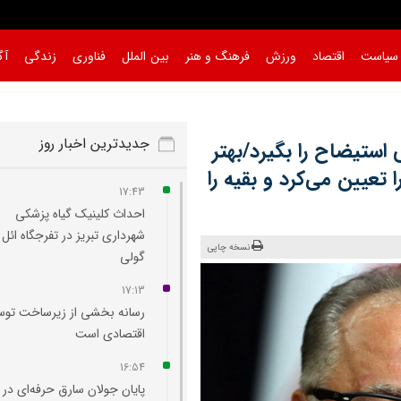
سیاست
اقتصاد
ورزش
فرهنگ و هنر
بین الملل
فناوری
زندگی
آگ
جدیدترین اخبار روز
 استیضاح را بگیرد/بهتر
عیین می‌کرد و بقیه را
17:43
احداث کلینیک گیاه‌ پزشکی
شهرداری تبریز در تفرجگاه ائل‌
نسخه چاپی
گولی
17:13
رسانه بخشی از زیرساخت توس
اقتصادی است
16:54
پایان جولان سارق حرفه‌ای در