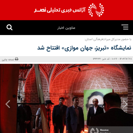
عناوین اخبار
با حضور مدیرکل میراث‌فرهنگی استان:
نمایشگاه «تبریز، جهان موازی» افتتاح شد
1403/12/28 - 10:26 - کد خبر: 133232
نسخه چاپی