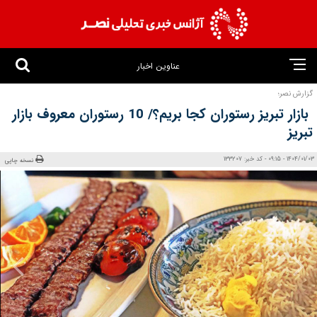
عناوین اخبار
گزارش نصر؛
بازار تبریز رستوران کجا بریم؟/ 10 رستوران معروف بازار
تبریز
1404/01/03 - 09:15 - کد خبر: 133207
نسخه چاپی