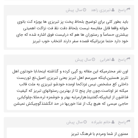
تبریزی زاهد
سال پیش
پاسخ
باید بطور کلی برای توضیح بلحاظ پخت پز تبریزی ها بویژه کت بانوی
خوانه واقعا قابل مقایسه نیست بلحاظ دقت نظ فت نزاکت اهمیتی
بیشتری حساسآ و رستوران ها هم که درلیست فوق اشاره شده که جای
خود دارد حتما عزیزانیکه قصده سفر دارند انتخاب خوب تبریز
اهرابی
سال پیش
پاسخ
اون نفر محترمیکه این مقاله رو گپی کرده و گذاشته اینحا،ابا خودتون اهل
تلریز هستین،اینکه میپرسم اهل تبریز یعنی تبریزی اصیل،نع توریست
داخلی کع مشخص نیس غزذکحا اومده خودشو تبریزی به ملت قالب
میکنه غز اوناست،چون چار پنح تا از بهترین رستوانهای تبریز که کیفیت
فذاشون از ایناییکه،گفتنینذهزارمرتبه بهتر و خوشمزه تره،مثلا،چلوکبابی
حاجی عیسی که هیچ یک از غذا خوریها در حد انگشتذگوچیکش نمیشن
خانم علیراده
سال پیش
پاسخ
ممنون از شما ومردم با فرهنگ تبریز