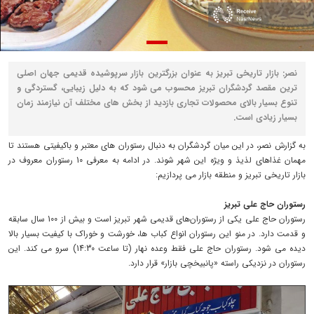
نصر: بازار تاریخی تبریز به عنوان بزرگترین بازار سرپوشیده قدیمی جهان اصلی
ترین مقصد گردشگران تبریز محسوب می شود که به دلیل زیبایی، گستردگی و
تنوع بسیار بالای محصولات تجاری بازدید از بخش های مختلف آن نیازمند زمان
بسیار زیادی است.
به گزارش نصر، در این میان گردشگران به دنبال رستوران های معتبر و باکیفیتی هستند تا
مهمان غذاهای لذیذ و ویژه این شهر شوند. در ادامه به معرفی 10 رستوران معروف در
بازار تاریخی تبریز و منطقه بازار می پردازیم:
رستوران حاج علی تبریز
رستوران حاج علی یکی از رستوران‌های قدیمی شهر تبریز است و بیش از 100 سال سابقه
و قدمت دارد. در منو این رستوران انواع کباب ها، خورشت و خوراک با کیفیت بسیار بالا
دیده می شود. رستوران حاج علی فقط وعده نهار (تا ساعت 14:30) سرو می کند. این
رستوران در نزدیکی راسته «پانبیخچی بازار» قرار دارد.