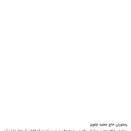
رستوران حاج مجید چلوپز
رستوران حاج مجید رستورانی قدیمی و معروف در تبریز است که فقط یک نوع غذا و آن