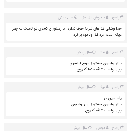
سیاوش دل افزا
سال پیش
پاسخ
خدا وکیلی غذاهای تبریز حرف نداره اما رستوران کسری تو تربیت یه چیز
دیگه است مزه غذا ونحوه برخرد
نیلا
سال پیش
پاسخ
بازار اولسون مشتریز چوخ اولسون
پول اولسا انشالله حتما گدروخ
نیلا
سال پیش
پاسخ
یاشاسین لار
بازار اولسون مشتریز بول اولسون
پول اولسا انشالله گدروخ
نجفی
سال پیش
پاسخ