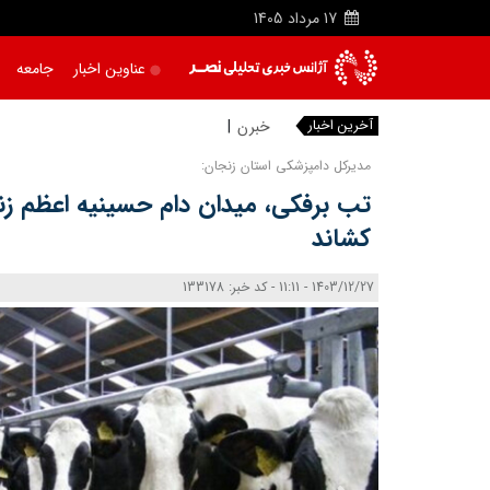
17
مرداد
1405
عناوین اخبار
جامعه
آخرین اخبار
مدیرکل دامپزشکی استان زنجان:
تب برفکی، میدان دام حسینیه اعظم زن
کشاند
1403/12/27 - 11:11 - کد خبر: 133178