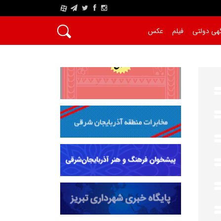
A
هی دولتی
فیلم
عکس