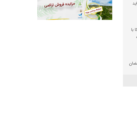
ید
 با
ضان
تان
 شد