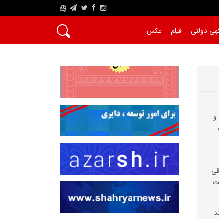
A
هی دولتی
فیلم
عکس
و
قی
ست
د