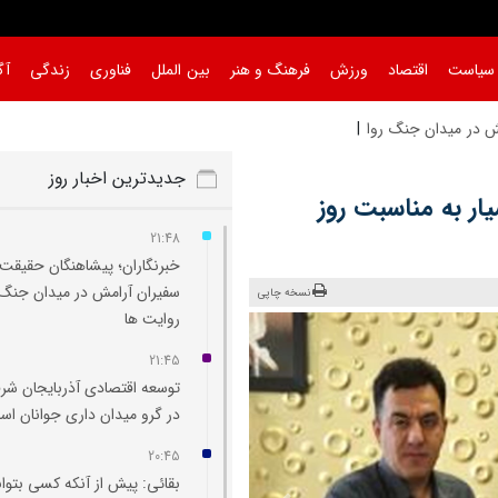
سیاست
اقتصاد
ورزش
فرهنگ و هنر
بین الملل
فناوری
زندگی
آگ
ش در میدان جنگ روایت‌ ها
جدیدترین اخبار روز
ار به مناسبت روز
21:48
خبرنگاران؛ پیشاهنگان حقیقت 
سفیران آرامش در میدان جنگ
نسخه چاپی
روایت‌ ها
21:45
توسعه اقتصادی آذربایجان شر
در گرو میدان‌ داری جوانان ا
20:45
بقائی: پیش از آنکه کسی بتوان