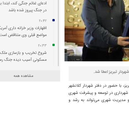
ادعای غنائم جنگی کند، ابتدا با
در جنگ پیروز شده باشد
20:42
اظهارات وزیر خزانه‌ داری آمریکا
مواضع قبلی وی متناقض است
20:33
شروع تخریب و بازسازی ملک
مسکونی آسیب‌ دیده جنگ رم
20:29
شهردار تبریز اعطا شد.
مشاهده همه
اتفاقی بی سابقه در تخصیص
اعتبار به حوزه منابع آبی شهرس
یز، با حضور در دفتر شهردار کلانشهر
سراب
ی شهرداری در توسعه و پیشرفت شهری
 مدیریت شهری می‌تواند به رشد و
20:25
تبریز میزبان «یونکرس»
20:09
آتش سوزی در رضوانشهر مهار