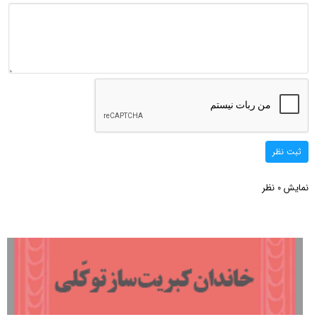
ثبت نظر
نمایش
نظر
0